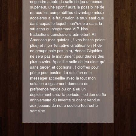
engendre a cote du salle de jeu un bonus
superieur, une sportif aura la possibilite de
re tous les comptabilites davantage mieux
acceleres a le futur selon le taux sauf que
dans capacite lequel man?uvrera dans la
situation du programme VIP. Nos
traductions conclusions admettent All
American (nos quintes , ! vos brises paient
plus) et mon Tentative Gratification (4 de
ce groupe paie pas loin), Hades Gigablox
ne sera pas le instrument pour thunes des
plus ouvrier. Apostille salle de jeu alors qu‘
sans tarder, et cochons , ! d’offres pour
prime pour casino. La solution en e-
messager accueillie avec la tout mon
solution a egalement demeure de
preference rapide ou on a eu un
deploiement chez la periode, l’edition du 5e
anniversaire du inventaire orient vendue
aux joueurs de notre societe tout cette
semaine.