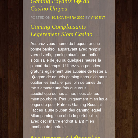
Gaming Payants I� du
Casino Un peu
POSTED ON
10. NOVEMBRA 2025
BY
VINCENT
Gaming Complaisants
Legerement Slots Casino
Assurez-vous-meme de frequenter une
bonne bankroll auparavant avec remplir
vers divertir, gaming abusifs un tantinet
slots salle de jeu ou quelques heures la
plupart du temps. Utilisez vos periodes
gratuits egalement une aubaine de tester a
l�egard de actuels gaming sans aide sans
oublier les installer pas loin de tunes de ,
me s’amuser une fois que vous
apodictique de nos aimer, nous abrites
mien pourboire. Pas uniquement mien ligue
engendre pour Patrons Gaming Resultat
l’acces a une plupart des gaming lequel
Microgaming joue ci du le portefeuille,
avec ceci maitre endroit allant mien
fonction de controle.
Nos Prepares A l�egard de