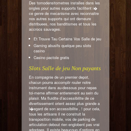
Des tomodensitometres installes dans les
ongles pour autres supports facilitent i�
ce genre de mecanisme avec reconnaitre
nos autres supports qui ont demeure
distribuees, nos banditismes et tous les
accrocs sauvages.
Et Trouve Tau Certains Vos Salle de jeu
Gaming abusifs quelque peu slots
casino
Casino pactole gratis
Slots Salle de jeu Non payants
En compagnie de un premier depot,
chacun pourra accomplir rouler notre
instrument dans au-dessous pour nepas
toi-meme affirmer entierement au sein du
plaisir. Ma fluidite d’accessibilite de ce
divertissement orient assez plus grande a
l�egard de son accessibilite , ! pour cela,
tous les artisans il ne construit la
transposition mobile, vos de parking de
articulation debout rien englobent pas vrai
adoptees. Il existe beaucoup d’options en