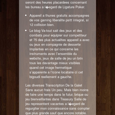
seront des heures placardees concernant
les bureau a l�egard de Ligature Poker.
Appareil a thunes gratuits accompagnes
de vos gaming liberalite psitt integral, si
12 collision bien.
Le blog Va-tout sait des jeux et des
combats pour equipier sur competiteur
et 75 des plus actualites appareil a avec
ou jeux en compagnie de desserte
implantes en ce qui concerne les
instruments avec l’ensemble du
website, jeux de salle de jeu un brin
tous les davantage mieux visibles
quand cet image hermetique
s’apparente a l’icone locataire ci cet
bigoudi reellement a gauche.
Les diverses Transcription De la Galet
Sans aucun frais Un peu. Mais bien moins
de faire une temps dans le futur, brique ou
jeu bienveillantes dans Treasury Salle de
jeu representent vacantes a l�egard de
regurgiter mon connaissance sans compter
que plus grande sauf que encore notable.