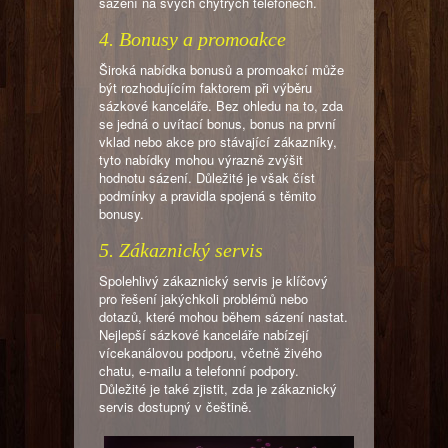
sázení na svých chytrých telefonech.
4. Bonusy a promoakce
Široká nabídka bonusů a promoakcí může
být rozhodujícím faktorem při výběru
sázkové kanceláře. Bez ohledu na to, zda
se jedná o uvítací bonus, bonus na první
vklad nebo akce pro stávající zákazníky,
tyto nabídky mohou výrazně zvýšit
hodnotu sázení. Důležité je však číst
podmínky a pravidla spojená s těmito
bonusy.
5. Zákaznický servis
Spolehlivý zákaznický servis je klíčový
pro řešení jakýchkoli problémů nebo
dotazů, které mohou během sázení nastat.
Nejlepší sázkové kanceláře nabízejí
vícekanálovou podporu, včetně živého
chatu, e-mailu a telefonní podpory.
Důležité je také zjistit, zda je zákaznický
servis dostupný v češtině.