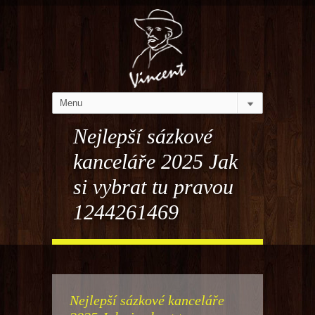
Nejlepší sázkové
kanceláře 2025 Jak
si vybrat tu pravou
1244261469
Nejlepší sázkové kanceláře