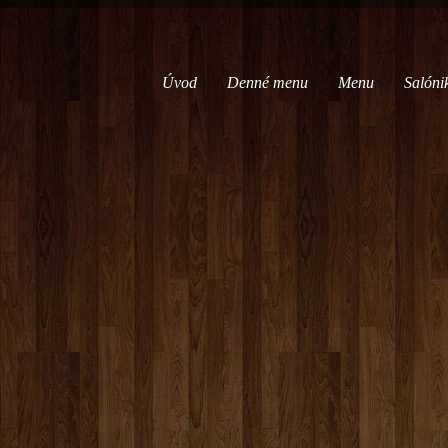
Úvod
Denné menu
Menu
Salóni