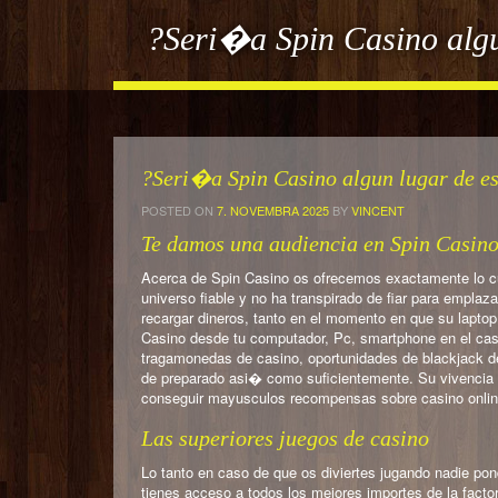
?Seri�a Spin Casino algu
?Seri�a Spin Casino algun lugar de es
POSTED ON
7. NOVEMBRA 2025
BY
VINCENT
Te damos una audiencia en Spin Casin
Acerca de Spin Casino os ofrecemos exactamente lo cual
universo fiable y no ha transpirado de fiar para emplaza
recargar dineros, tanto en el momento en que su lapto
Casino desde tu computador, Pc, smartphone en el caso
tragamonedas de casino, oportunidades de blackjack de
de preparado asi� como suficientemente. Su vivencia aq
conseguir mayusculos recompensas sobre casino onlin
Las superiores juegos de casino
Lo tanto en caso de que os diviertes jugando nadie po
tienes acceso a todos los mejores importes de la facto