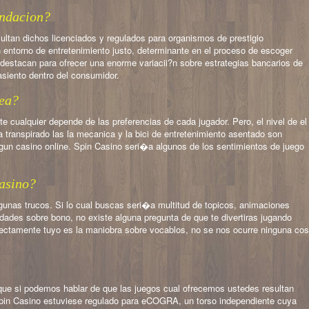
endacion?
esultan dichos licenciados y regulados para organismos de prestigio
n entorno de entretenimiento justo, determinante en el proceso de escoger
 destacan para ofrecer una enorme variacii?n sobre estrategias bancarios de
asiento dentro del consumidor.
nea?
te cualquier depende de las preferencias de cada jugador. Pero, el nivel de el
 ha transpirado las la mecanica y la bici de entretenimiento asentado son
gun casino online. Spin Casino seri�a algunos de los sentimientos de juego
casino?
gunas trucos. Si lo cual buscas seri�a multitud de topicos, animaciones
dades sobre bono, no existe alguna pregunta de que te divertiras jugando
rfectamente tuyo es la maniobra sobre vocablos, no se nos ocurre ninguna co
que si podemos hablar de que las juegos cual ofrecemos ustedes resultan
Spin Casino estuviese regulado para eCOGRA, un torso independiente cuya