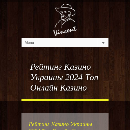
Рейтинг Казино
Украины 2024 Топ
Онлайн Казино
Рейтинг Казино Украины