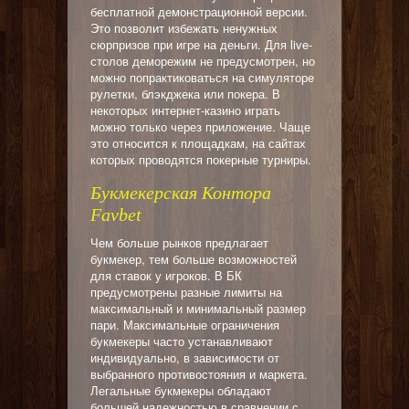
бесплатной демонстрационной версии.
Это позволит избежать ненужных
сюрпризов при игре на деньги. Для live-
столов деморежим не предусмотрен, но
можно попрактиковаться на симуляторе
рулетки, блэкджека или покера. В
некоторых интернет-казино играть
можно только через приложение. Чаще
это относится к площадкам, на сайтах
которых проводятся покерные турниры.
Букмекерская Контора
Favbet
Чем больше рынков предлагает
букмекер, тем больше возможностей
для ставок у игроков. В БК
предусмотрены разные лимиты на
максимальный и минимальный размер
пари. Максимальные ограничения
букмекеры часто устанавливают
индивидуально, в зависимости от
выбранного противостояния и маркета.
Легальные букмекеры обладают
большей надежностью в сравнении с