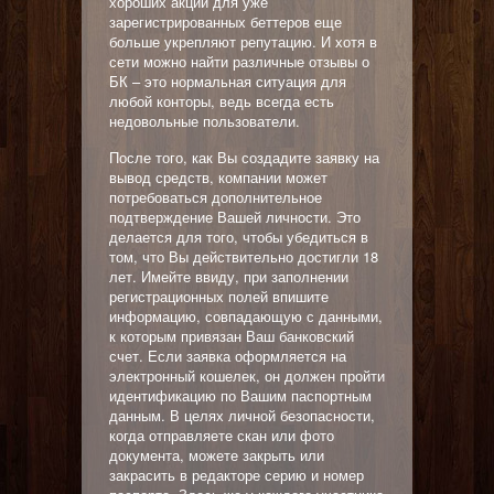
хороших акций для уже
зарегистрированных беттеров еще
больше укрепляют репутацию. И хотя в
сети можно найти различные отзывы о
БК – это нормальная ситуация для
любой конторы, ведь всегда есть
недовольные пользователи.
После того, как Вы создадите заявку на
вывод средств, компании может
потребоваться дополнительное
подтверждение Вашей личности. Это
делается для того, чтобы убедиться в
том, что Вы действительно достигли 18
лет. Имейте ввиду, при заполнении
регистрационных полей впишите
информацию, совпадающую с данными,
к которым привязан Ваш банковский
счет. Если заявка оформляется на
электронный кошелек, он должен пройти
идентификацию по Вашим паспортным
данным. В целях личной безопасности,
когда отправляете скан или фото
документа, можете закрыть или
закрасить в редакторе серию и номер