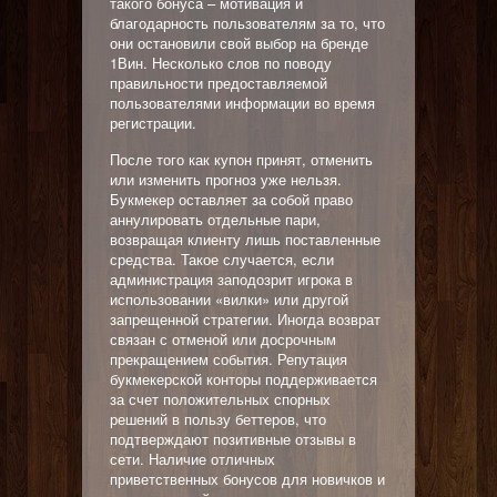
такого бонуса – мотивация и
благодарность пользователям за то, что
они остановили свой выбор на бренде
1Вин. Несколько слов по поводу
правильности предоставляемой
пользователями информации во время
регистрации.
После того как купон принят, отменить
или изменить прогноз уже нельзя.
Букмекер оставляет за собой право
аннулировать отдельные пари,
возвращая клиенту лишь поставленные
средства. Такое случается, если
администрация заподозрит игрока в
использовании «вилки» или другой
запрещенной стратегии. Иногда возврат
связан с отменой или досрочным
прекращением события. Репутация
букмекерской конторы поддерживается
за счет положительных спорных
решений в пользу беттеров, что
подтверждают позитивные отзывы в
сети. Наличие отличных
приветственных бонусов для новичков и