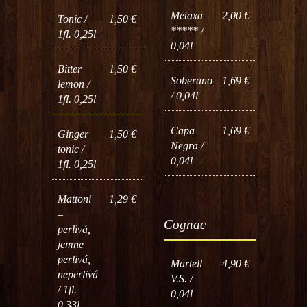
Metaxa
2,00 €
Tonic /
1,50 €
***** /
1fl. 0,25l
0,04l
Bitter
1,50 €
Soberano
1,69 €
lemon /
/ 0,04l
1fl. 0,25l
Capa
1,69 €
Ginger
1,50 €
Negra /
tonic /
0,04l
1fl. 0,25l
Mattoni
1,29 €
–
Cognac
perlivá,
jemne
perlivá,
Martell
4,90 €
neperlivá
V.S. /
/ 1fl.
0,04l
0,33l