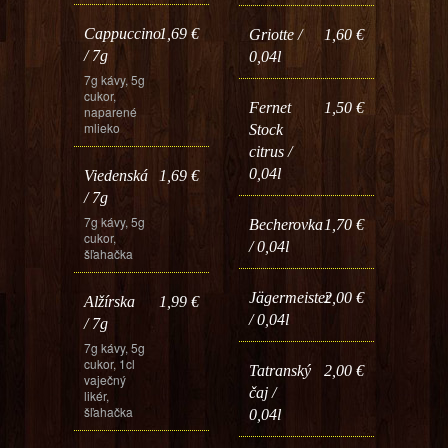
Cappuccino
1,69 €
Griotte /
1,60 €
/ 7g
0,04l
7g kávy, 5g
cukor,
Fernet
1,50 €
naparené
mlieko
Stock
citrus /
0,04l
Viedenská
1,69 €
/ 7g
7g kávy, 5g
Becherovka
1,70 €
cukor,
/ 0,04l
šľahačka
Jägermeister
2,00 €
Alžírska
1,99 €
/ 0,04l
/ 7g
7g kávy, 5g
cukor, 1cl
Tatranský
2,00 €
vaječný
čaj /
likér,
šľahačka
0,04l