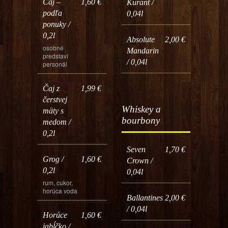
Čaj –
1,60 €
Kurant /
podľa
0,04l
ponuky /
0,2l
Absolute
2,00 €
osobné
Mandarin
predstaví
/ 0,04l
personál
Čaj z
1,99 €
čerstvej
Whiskey a
mäty s
bourbony
medom /
0,2l
Seven
1,70 €
Grog /
1,60 €
Crown /
0,2l
0,04l
rum, cukor,
horúca voda
Ballantines
2,00 €
/ 0,04l
Horúce
1,60 €
jabĺčko /