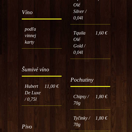
Olé
Silver /
Víno
0,04l
podľa
Tquila
1,60 €
vinnej
Olé
karty
Gold /
0,04l
Šumivé víno
Pochutiny
Hubert
11,00 €
De Luxe
Chipsy /
1,80 €
/ 0,75l
70g
Tyčinky /
1,80 €
70g
Pivo