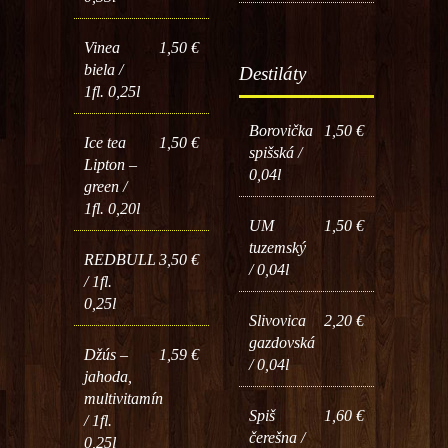
Vinea
1,50 €
biela /
Destiláty
1fl. 0,25l
Borovička
1,50 €
Ice tea
1,50 €
spišská /
Lipton –
0,04l
green /
1fl. 0,20l
UM
1,50 €
tuzemský
REDBULL
3,50 €
/ 0,04l
/ 1fl.
0,25l
Slivovica
2,20 €
gazdovská
Džús –
1,59 €
/ 0,04l
jahoda,
multivitamín
Spiš
1,60 €
/ 1fl.
čerešna /
0,25l