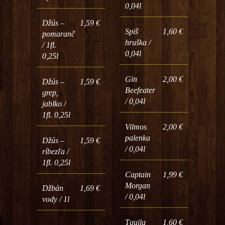
0,04l
Džús –
1,59 €
Spiš
1,60 €
pomaranč
hruška /
/ 1fl.
0,04l
0,25l
Gin
2,00 €
Džús –
1,59 €
Beefeater
grep,
/ 0,04l
jablko /
1fl. 0,25l
Vilmos
2,00 €
palenka
Džús –
1,59 €
/ 0,04l
ríbezľa /
1fl. 0,25l
Captain
1,99 €
Morgan
Džbán
1,69 €
/ 0,04l
vody / 1l
Tquila
1,60 €