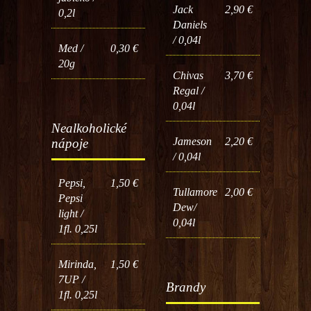
Jack
2,90 €
0,2l
Daniels
/ 0,04l
Med /
0,30 €
20g
Chivas
3,70 €
Regal /
0,04l
Nealkoholické
Jameson
2,20 €
nápoje
/ 0,04l
Pepsi,
1,50 €
Tullamore
2,00 €
Pepsi
Dew/
light /
0,04l
1fl. 0,25l
Mirinda,
1,50 €
7UP /
Brandy
1fl. 0,25l