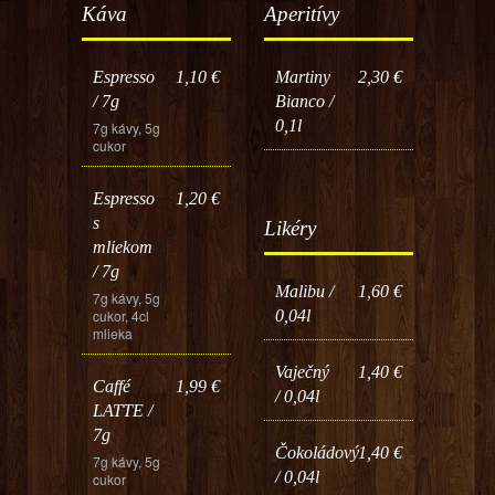
Káva
Aperitívy
Espresso
1,10 €
Martiny
2,30 €
/ 7g
Bianco /
0,1l
7g kávy, 5g
cukor
Espresso
1,20 €
s
Likéry
mliekom
/ 7g
Malibu /
1,60 €
7g kávy, 5g
cukor, 4cl
0,04l
mlieka
Vaječný
1,40 €
Caffé
1,99 €
/ 0,04l
LATTE /
7g
Čokoládový
1,40 €
7g kávy, 5g
/ 0,04l
cukor