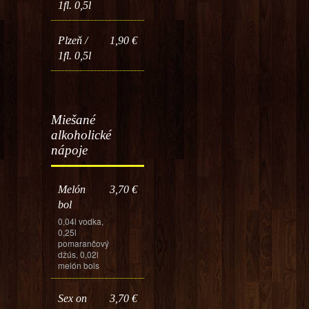
1fl. 0,5l
Plzeň /
1,90 €
1fl. 0,5l
Miešané
alkoholické
nápoje
Melón
3,70 €
bol
0,04l vodka,
0,25l
pomarančový
džús, 0,02l
melón bols
Sex on
3,70 €