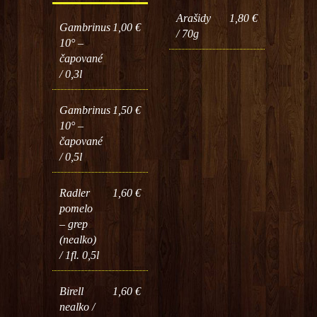
Arašidy
1,80 €
Gambrinus
1,00 €
/ 70g
10° –
čapované
/ 0,3l
Gambrinus
1,50 €
10° –
čapované
/ 0,5l
Radler
1,60 €
pomelo
– grep
(nealko)
/ 1fl. 0,5l
Birell
1,60 €
nealko /