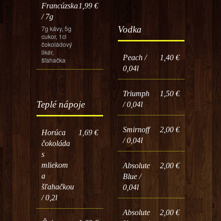
Francúzska
1,99 €
/ 7g
7g kávy, 5g
Vodka
cukor, 1cl
čokoládový
likér,
Peach /
1,40 €
šľahačka
0,04l
Triumph
1,50 €
Teplé nápoje
/ 0,04l
Smirnoff
2,00 €
Horúca
1,69 €
/ 0,04l
čokoláda
s
mliekom
Absolute
2,00 €
a
Blue /
šľahačkou
0,04l
/ 0,2l
Absolute
2,00 €