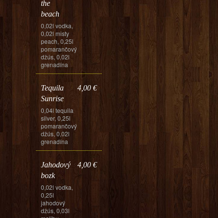
the
beach
0,02l vodka,
0,02l misty
peach, 0,25l
pomarančový
džús, 0,02l
grenadína
Tequila
4,00 €
Sunrise
0,04l tequila
silver, 0,25l
pomarančový
džús, 0,02l
grenadína
Jahodový
4,00 €
bozk
0,02l vodka,
0,25l
jahodový
džús, 0,03l