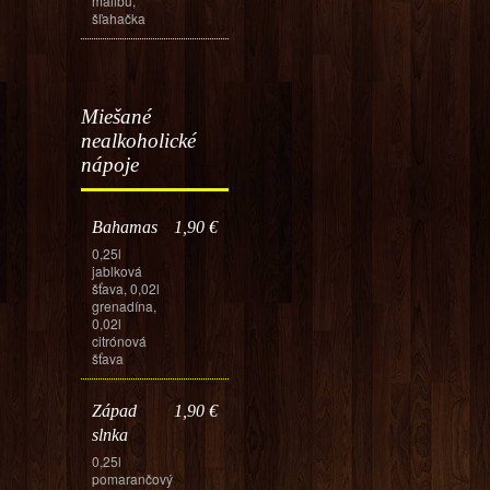
malibu,
šľahačka
Miešané
nealkoholické
nápoje
Bahamas
1,90 €
0,25l
jablková
šťava, 0,02l
grenadína,
0,02l
citrónová
šťava
Západ
1,90 €
slnka
0,25l
pomarančový