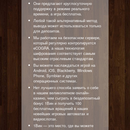
Они предлагают круглосуточную
поддержку в режиме реального
времени, а игра бесплатна.
Любой такой альтернативный метод
вывода может использоваться только
для депозитов.
Мы работаем на безопасном сервере,
который регулярно контролируется
eCOGRA, а наша технология
шифрования соответствует самым
высоким отраслевым стандартам.
Вы можете наслаждаться игрой на
Android, iOS, Blackberry, Windows
Phone, Symbian и других
операционных системах.
Нет лучшего способа заявить о себе
в нашем великолепном онлайн-
казино, чем сыграть в бездепозитный
бонус 1Вин и получить 100
бесплатных вращений в наших
новейших игровых автоматах и
видеослотах.
1Вин — это место, где вы можете