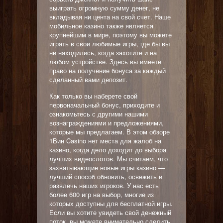
выиграть огромную сумму денег, не
вкладывая ни цента на свой счет. Наше
мобильное казино также является
крупнейшим в мире, поэтому вы можете
играть в свои любимые игры, где бы вы
ни находились, когда захотите и на
любом устройстве. Здесь вы имеете
право на получение бонуса за каждый
сделанный вами депозит.
Как только вы наберете свой
первоначальный бонус, приходите и
ознакомьтесь с другими нашими
вознаграждениями и предложениями,
которые мы предлагаем. В этом обзоре
1Вин Casino нет места для жалоб на
казино, когда дело доходит до выбора
лучших видеослотов. Мы считаем, что
захватывающие новые игры казино —
лучший способ обновить, освежить и
развлечь наших игроков. У нас есть
более 600 игр на выбор, многие из
которых доступны для бесплатной игры.
Если вы хотите увидеть свой денежный
поток, вы можете внимательно следить