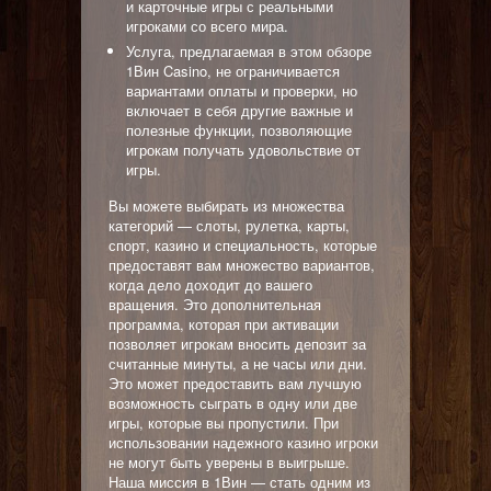
и карточные игры с реальными
игроками со всего мира.
Услуга, предлагаемая в этом обзоре
1Вин Casino, не ограничивается
вариантами оплаты и проверки, но
включает в себя другие важные и
полезные функции, позволяющие
игрокам получать удовольствие от
игры.
Вы можете выбирать из множества
категорий — слоты, рулетка, карты,
спорт, казино и специальность, которые
предоставят вам множество вариантов,
когда дело доходит до вашего
вращения. Это дополнительная
программа, которая при активации
позволяет игрокам вносить депозит за
считанные минуты, а не часы или дни.
Это может предоставить вам лучшую
возможность сыграть в одну или две
игры, которые вы пропустили. При
использовании надежного казино игроки
не могут быть уверены в выигрыше.
Наша миссия в 1Вин — стать одним из