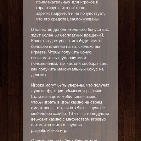
привлекательным для игроков и
гарантирует, что никто не
зарегистрируется и не почувствует,
что его средства заблокированы.
В качестве дополнительного бонуса вас
ждут более 50 бесплатных вращений.
Качество доступных игр будет иметь
большое влияние на то, сколько вы
играете. Чтобы получить бонус,
ознакомьтесь с условиями и
положениями, так как они сообщат вам,
как получить максимальный бонус на
депозит.
Игроки могут быть уверены, что получат
лучшие функции обычных игр казино.
Если вы ищете мобильное казино,
чтобы играть в игры казино на своем
смартфоне, то казино 1Вин — лучшее
мобильное казино. 1Вин — это ведущий
веб-сайт казино с множеством игровых
автоматов и игр от лучших
разработчиков игр.
Однако они не найдут бесплатных