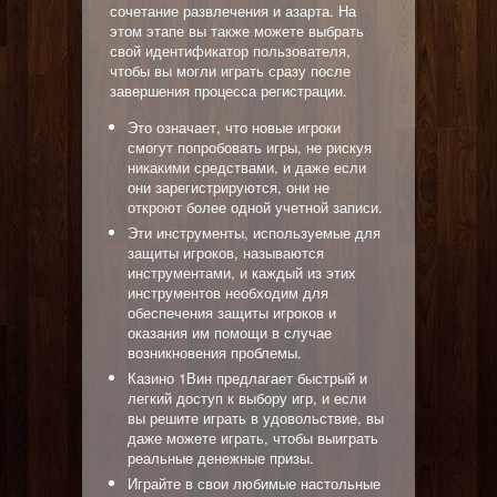
сочетание развлечения и азарта. На
этом этапе вы также можете выбрать
свой идентификатор пользователя,
чтобы вы могли играть сразу после
завершения процесса регистрации.
Это означает, что новые игроки
смогут попробовать игры, не рискуя
никакими средствами, и даже если
они зарегистрируются, они не
откроют более одной учетной записи.
Эти инструменты, используемые для
защиты игроков, называются
инструментами, и каждый из этих
инструментов необходим для
обеспечения защиты игроков и
оказания им помощи в случае
возникновения проблемы.
Казино 1Вин предлагает быстрый и
легкий доступ к выбору игр, и если
вы решите играть в удовольствие, вы
даже можете играть, чтобы выиграть
реальные денежные призы.
Играйте в свои любимые настольные