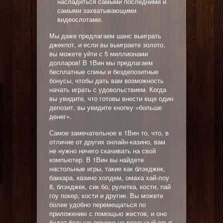
насладиться самыми последними и
самыми захватывающими
видеослотами.
Мы даже предлагаем шанс выиграть
джекпот, и если вы выиграете золото,
вы можете уйти с 5 миллионами
долларов! В 1Вин мы предлагаем
бесплатные спины и бездепозитные
бонусы, чтобы дать вам возможность
начать играть с удовольствием. Когда
вы увидите, что готовы внести еще один
депозит, вы увидите кнопку «больше
денег».
Самое замечательное в 1Вин то, что, в
отличие от других онлайн-казино, вам
не нужно ничего скачивать на свой
компьютер. В 1Вин вы найдете
настольные игры, такие как блэкджек,
баккара, казино холдем, омаха хай-лоу
8, блэкджек, сик бо, рулетка, кости, пай
гоу покер, кости и другие. Вы можете
более удобно перемещаться по
приложению с помощью жестов, и оно
будет больше похоже на реальный опыт