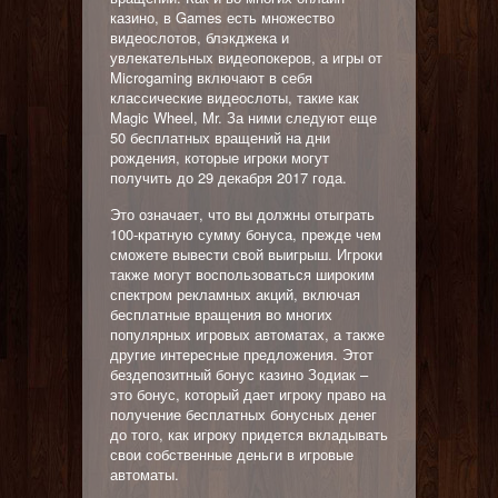
казино, в Games есть множество
видеослотов, блэкджека и
увлекательных видеопокеров, а игры от
Microgaming включают в себя
классические видеослоты, такие как
Magic Wheel, Mr. За ними следуют еще
50 бесплатных вращений на дни
рождения, которые игроки могут
получить до 29 декабря 2017 года.
Это означает, что вы должны отыграть
100-кратную сумму бонуса, прежде чем
сможете вывести свой выигрыш. Игроки
также могут воспользоваться широким
спектром рекламных акций, включая
бесплатные вращения во многих
популярных игровых автоматах, а также
другие интересные предложения. Этот
бездепозитный бонус казино Зодиак –
это бонус, который дает игроку право на
получение бесплатных бонусных денег
до того, как игроку придется вкладывать
свои собственные деньги в игровые
автоматы.