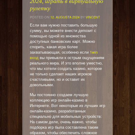
2024, играть в виртуальную
рулетку
POSTED ON
12. AUGUSTA 2024
BY
VINCENT
Если вам нужно поставить большую
сумму, вы можете внести депозит с
помощью одной из множества
доступных банковских карт. Можно
спорить, какая игра более
захватывающая, особенно если
1win
вход
вы привыкли к острым ощущениям
реального мира. И это вполне уместно,
что мы хотели создать казино, которое
не только сделает наших игроков
счастливыми, но и оставит их
довольными.
Мы постоянно создаем лучшую
коллекцию игр онлайн-казино в
Интернете. Вот некоторые из лучших игр
онлайн-казино, разработанных
специально для мобильных устройств:
На самом деле, очень важно, чтобы
подборка игр была составлена ​​таким
образом, чтобы обеспечить сложное