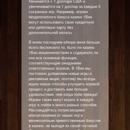
Начинается с 1 доллара США и
увеличивается на 1 доллар за каждые 5
сыгранных игр. Например, игроки
бездепозитного бонуса казино 1Вин
могут использовать свою кредитную
или дебетовую карту без
дополнительной оплаты.
В моем последнем обзоре меня больше
всего беспокоило то, было ли казино
1Вин мошенничеством и содержало ли
оно все основные функции,
соответствующие ожиданиям
ответственных игроков. В 1Вин мы
постоянно добавляем новые игры и
рекламные акции, поэтому мы всегда
ищем новые способы улучшить игровой
процесс и доставить вам больше
удовольствия, чем когда-либо прежде!
Игроки также могут играть в каждую
игру в лобби в много разных способов.
Наслаждайтесь потрясающими
впечатлениями от наших игр и
великолепным приветственным бонусом
в казино, не выходя из своей гостиной.