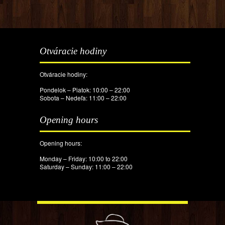
Otváracie hodiny
Otváracie hodiny:
Pondelok – Piatok: 10:00 – 22:00
Sobota – Nedeľa: 11:00 – 22:00
Opening hours
Opening hours:
Monday – Friday: 10:00 to 22:00
Saturday – Sunday: 11:00 – 22:00