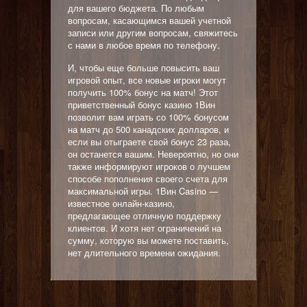
для вашего бюджета. По любым
вопросам, касающимся вашей учетной
записи или другим вопросам, свяжитесь
с нами в любое время по телефону.
И, чтобы еще больше повысить ваш
игровой опыт, все новые игроки могут
получить 100% бонус на матч! Этот
приветственный бонус казино 1Вин
позволит вам играть со 100% бонусом
на матч до 500 канадских долларов, и
если вы отыграете свой бонус 23 раза,
он останется вашим. Невероятно, но они
также информируют игроков о лучшем
способе пополнения своего счета для
максимальной игры. 1Вин Casino —
известное онлайн-казино,
предлагающее отличную поддержку
клиентов. И хотя нет ограничений на
сумму, которую вы можете поставить,
нет длительного времени ожидания.