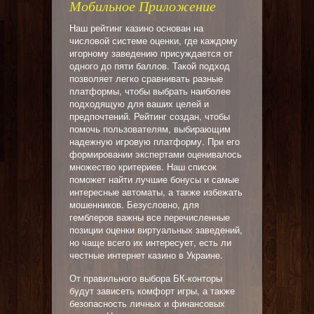
Мобильное Приложение
Наш рейтинг казино основан на
числовой системе оценки, где каждому
игорному заведению присуждается от
одного до пяти баллов. Такой подход
позволяет легко сравнивать разные
платформы, чтобы выбрать наиболее
подходящую для ваших целей и
предпочтений. Рейтинг создан, чтобы
помочь пользователям, выбирающим
надежную игровую платформу. При его
формировании экспертами оценивалось
множество критериев. Наш список
поможет найти лучшие бонусы и самые
интересные автоматы, а также избежать
мошенников. Безусловно, для
гемблеров важны все перечисленные
позиции оценки виртуальных заведений,
но чаще всего их интересует, есть ли
честные интернет казино в Украине.
От правильного выбора БК-конторы
будут зависеть комфорт игры, а также
безопасность личных и финансовых