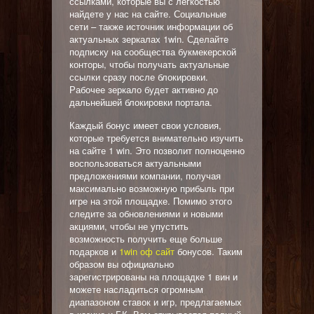
ссылками, которые вы с легкостью
найдете у нас на сайте. Социальные
сети – также источник информации об
актуальных зеркалах 1win. Сделайте
подписку на сообщества букмекерской
конторы, чтобы получать актуальные
ссылки сразу после блокировки.
Рабочее зеркало будет активно до
дальнейшей блокировки портала.
Каждый бонус имеет свои условия,
которые требуется внимательно изучить
на сайте 1 win. Это позволит полноценно
воспользоваться актуальными
предложениями компании, получая
максимально возможную прибыль при
игре на этой площадке. Помимо этого
следите за обновлениями и новыми
акциями, чтобы не упустить
возможность получить еще больше
подарков и
1win оф сайт
бонусов. Таким
образом вы официально
зарегистрированы на площадке 1 вин и
можете насладиться огромным
диапазоном ставок и игр, предлагаемых