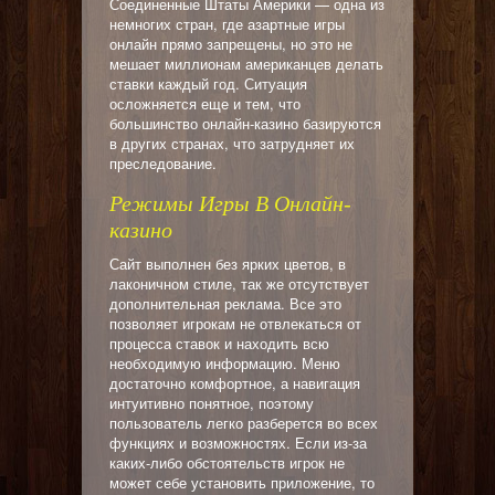
Соединенные Штаты Америки — одна из
немногих стран, где азартные игры
онлайн прямо запрещены, но это не
мешает миллионам американцев делать
ставки каждый год. Ситуация
осложняется еще и тем, что
большинство онлайн-казино базируются
в других странах, что затрудняет их
преследование.
Режимы Игры В Онлайн-
казино
Сайт выполнен без ярких цветов, в
лаконичном стиле, так же отсутствует
дополнительная реклама. Все это
позволяет игрокам не отвлекаться от
процесса ставок и находить всю
необходимую информацию. Меню
достаточно комфортное, а навигация
интуитивно понятное, поэтому
пользователь легко разберется во всех
функциях и возможностях. Если из-за
каких-либо обстоятельств игрок не
может себе установить приложение, то