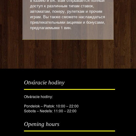
в казино и БК. Вам открывается полный
доступ к различным типам ставок,
автоматам, покеру, рулеткам и прочим
играм. Вы также сможете наслаждаться
привлекательными акциями и бонусами,
предлагаемыми 1 вин.
Otváracie hodiny
Otváracie hodiny:
Pondelok – Piatok: 10:00 – 22:00
Sobota – Nedeľa: 11:00 – 22:00
Opening hours