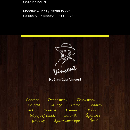
Opening hours:
Monday – Friday: 10:00 to 22:00
Saturday – Sunday: 11:00 – 22:00
Reštaurácia Vincent
Contact
Denné menu
Drink menu
Galéria
Gallery
Home
Jedálny
lístok
Kontakt
Longue
Menu
Nápojový lístok
Salónik
Športové
prenosy
Sports coverage
Úvod