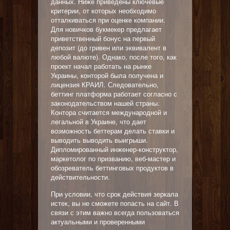
данных. Ниже приведены ключевые
критерии, от которых необходимо
отталкиваться при оценке компании.
Для новичков букмекер предлагает
приветственный бонус на первый
депозит (до гривен или эквивалент в
любой валюте). Однако, после того, как
проект начал работать на рынке
Украины, конторой была получена и
лицензия КРАИЛ. Следовательно,
беттинг платформа работает согласно с
законодательством нашей страны.
Контора считается международной и
легальной в Украине, что дает
возможность беттерам делать ставки и
выводить выводить выигрыши.
Дипломированный инженер-конструктор,
маркетолог по призванию, веб-мастер и
обозреватель беттинговых продуктов в
действительности.
При условии, что срок действия зеркала
истек, вы не сможете попасть на сайт. В
связи с этим важно всегда пользоваться
актуальными и проверенными