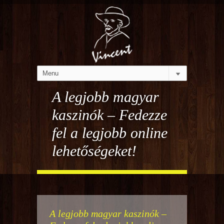
A legjobb magyar
kaszinók – Fedezze
fel a legjobb online
lehetőségeket!
A legjobb magyar kaszinók –