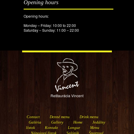
Opening hours
Opening hours:
Monday – Friday: 10:00 to 22:00
Saturday – Sunday: 11:00 – 22:00
Reštaurácia Vincent
Contact
Denné menu
Drink menu
Galéria
Gallery
Home
Jedálny
lístok
Kontakt
Longue
Menu
Nápojový lístok
Salónik
Športové