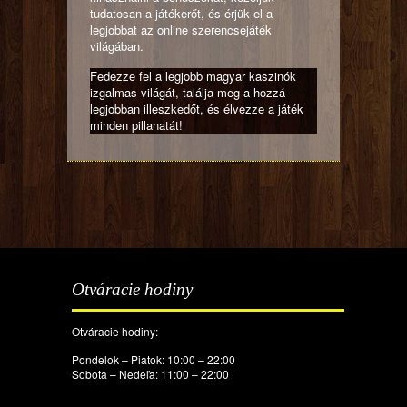
tudatosan a játékerőt, és érjük el a
legjobbat az online szerencsejáték
világában.
Fedezze fel a legjobb magyar kaszinók
izgalmas világát, találja meg a hozzá
legjobban illeszkedőt, és élvezze a játék
minden pillanatát!
Otváracie hodiny
Otváracie hodiny:
Pondelok – Piatok: 10:00 – 22:00
Sobota – Nedeľa: 11:00 – 22:00