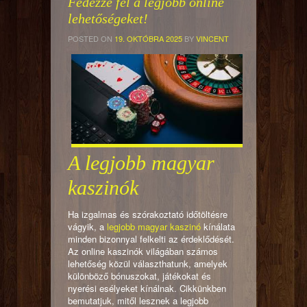
Fedezze fel a legjobb online
lehetőségeket!
POSTED ON
19. OKTÓBRA 2025
BY
VINCENT
A legjobb magyar
kaszinók
Ha izgalmas és szórakoztató időtöltésre
vágyik, a
legjobb magyar kaszinó
kínálata
minden bizonnyal felkelti az érdeklődését.
Az online kaszinók világában számos
lehetőség közül választhatunk, amelyek
különböző bónuszokat, játékokat és
nyerési esélyeket kínálnak. Cikkünkben
bemutatjuk, mitől lesznek a legjobb