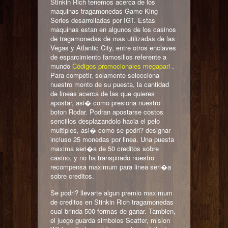
Stinkin Rich tenemos acerca de los
maquinas tragamonedas Game King
Series desarrolladas por IGT. Estas
maquinas estan en algunos de los casinos
de tragamonedas de mas utilizadas de las
Vegas y Atlantic City, entre otros enclaves
de esparcimiento famosillos referente a
mundo
Códigos promocionales megapari
.
Para competir, solamente selecciona
nuestro monto de su puesta, la cantidad
de lineas acerca de las que quieres
apostar, asi� como presiona nuestro
boton Rodar. Podran apostarse costos
sencillos desplazandolo hacia el pelo
multiples, asi� como se podri? designar
incluso 25 monedas por linea. Una puesta
maxima seri�a de 50 creditos sobre
casino, y no ha transpirado nuestro
recompensa maximum para linea seri�a
sobre creditos.
Se podri? llevarte algun premio maximum
de creditos en Stinkin Rich tragamonedas
cual brinda 500 formas de ganar. Tambien,
el juego guarda simbolos Scatter, mision