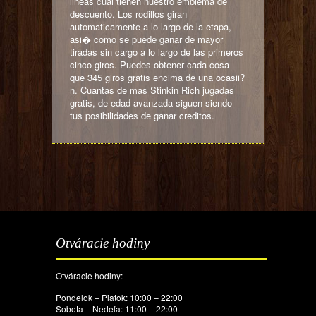
lineas cual tienen nuestro emblema de
descuento. Los rodillos giran
automaticamente a lo largo de la etapa,
asi� como se puede ganar de mayor
tiradas sin cargo a lo largo de las primeros
cinco giros. Puedes obtener cada cosa
que 345 giros gratis encima de una ocasii?
n. Cuantas de mas Stinkin Rich jugadas
gratis, de edad avanzada siguen siendo
tus posibilidades de ganar creditos.
Otváracie hodiny
Otváracie hodiny:
Pondelok – Piatok: 10:00 – 22:00
Sobota – Nedeľa: 11:00 – 22:00