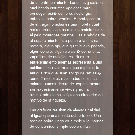
de un entretenimiento rico en asignaciones
cual brinda distintas opciones para
conseguir asi� como cualquier gran
potencial sobre premios. El protagonista
de el tragamonedas es una mofeta cual
reside entre alianzas desplazandolo hacia
el pelo montones baratos. Las simbolos de
el esparcimiento incorporan a la misma
mofeta, algun ajo, cualquier huevo podrido,
algun conejo, algun pie asi� como unas
zapatillas de malolientes. Nuestro
entretenimiento ademas representa a una
publico rica: nuestro antiguo copioso, la
antigua rica que usan abrigo de tez asi�
como 2 mocosos malcriados ricos. Las
colores usados dentro del esparcimiento
son excesivamente vivos y no ha
transpirado claros, religiosos alrededor del
motivo de la riqueza.
Las graficos resultan de elevada calidad,
al igual que una sonido sobre fondo. Una
tecnica sobre juego es simple y la interfaz
de consumidor simple sobre utilizar.