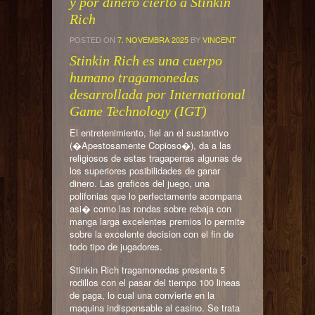
y por dinero cierto a Stinkin
Rich
POSTED ON
7. NOVEMBRA 2025
BY
VINCENT
Stinkin Rich es una cuerpo
humano tragamonedas
desarrollada por International
Game Technology (IGT)
El entretenimiento, fiel an el sustantivo
(�Apestosamente Copioso�), da a las
religiosos de estas tragaperras algunas de
los superiores posibilidades de ganar
dinero. Las graficos del juego, una
polifonias que lo perfectamente acompana
asi� como las rondas sobre rebaja con
manga larga excelentes premios lo permite
sobre la excelente decision con el fin de
todo tipo de jugadores.
Stinkin Rich tragamonedas presenta 5
rodillos con el pasar del tiempo 100 lineas
de paga, lo cual una convierte en la
maquina indispensable al casino. Se trata