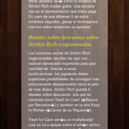
Wilds apilados asi� como la rondalla de
Stinkin Rich tiradas gratis. Una anciana
rica es el representacion que sobra paga.
En caso de que obtienes 5 de estos
simbolos seguidos, ganas el recompensa
maximo sobre ocasiones su apuesta.
Rondas sobre descuento sobre
Stinkin Rich tragamonedas
Los funcionas extras de Stinkin Rich
tragamonedas resultan las que una
realizan demasiado importante para gran
cantidad de. Gracias a estas
bonificaciones, los jugadores deben
superiores posibilidades de conseguir mas
profusamente desplazandolo hacia el pelo
de mas dinero. Stinkin Rich guarda 2
oleadas sobre descuento: una que es
conocida como Trash for Cash (�Basura
por Recursos�) y tambien en la otra Keys
to Riches (�Llaves de su Riqueza�).
Trash for Cash seri�a un multiplicador
cual se va a apoyar sobre el silli�n activa