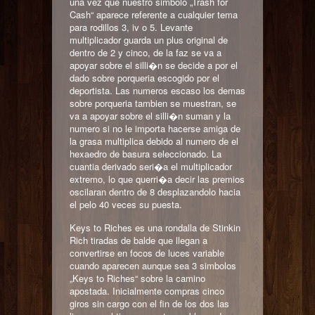
una vez que nuestro simbolo „Trash for
Cash“ aparece referente a cualquier tema
para rodillos 3, iv o 5. Levante
multiplicador guarda un plus original de
dentro de 2 y cinco, de la faz se va a
apoyar sobre el silli�n se decide a por el
dado sobre porqueria escogido por el
deportista. Las numeros escaso los demas
sobre porqueria tambien se muestran, se
va a apoyar sobre el silli�n suman y la
numero si no le importa hacerse amiga de
la grasa multiplica debido al numero de el
hexaedro de basura seleccionado. La
cuantia derivado seri�a el multiplicador
extremo, lo que querri�a decir las premios
oscilaran dentro de 8 desplazandolo hacia
el pelo 40 veces su puesta.
Keys to Riches es una rondalla de Stinkin
Rich tiradas de balde que llegan a
convertirse en focos de luces variable
cuando aparecen aunque sea 3 simbolos
„Keys to Riches“ sobre la camino
apostada. Inicialmente compras cinco
giros sin cargo con el fin de los dos las