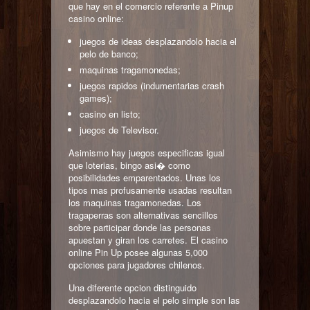
que hay en el comercio referente a Pinup
casino online:
juegos de ideas desplazandolo hacia el
pelo de banco;
maquinas tragamonedas;
juegos rapidos (indumentarias crash
games);
casino en listo;
juegos de Televisor.
Asimismo hay juegos especificas igual
que loterias, bingo asi� como
posibilidades emparentados. Unas los
tipos mas profusamente usadas resultan
los maquinas tragamonedas. Los
tragaperras son alternativas sencillos
sobre participar donde las personas
apuestan y giran los carretes. El casino
online Pin Up posee algunas 5,000
opciones para jugadores chilenos.
Una diferente opcion distinguido
desplazandolo hacia el pelo simple son las