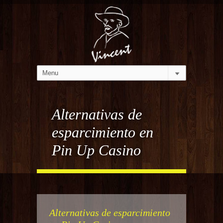
Alternativas de
esparcimiento en
Pin Up Casino
Alternativas de esparcimiento