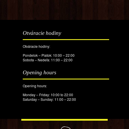
Otváracie hodiny
Otváracie hodiny:
Pondelok – Piatok: 10:00 – 22:00
Sobota – Nedeľa: 11:00 – 22:00
Opening hours
Opening hours:
Monday – Friday: 10:00 to 22:00
Saturday – Sunday: 11:00 – 22:00