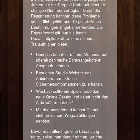
Jahren nur als Prepaid-Karte mit einer 16-
stelligen Nummer verfügbar. Durch die
Registrierung konnten diese Probleme
schließlich gelöst und die gesetzlichen
Bestimmungen eingehalten werden. Die
Paysafecard gilt nun als legale
Bezahlmöglichkeit, welche sichere
Transaktionen bietet.
Dennoch könnt ihr mit der Methode fast
überall zahlreiche Bonusangebote in
Anspruch nehmen.
Besuchen Sie die Website des
Anbieters, um aktuelle
Sicherheitsinformationen zu erhalten.
Weshalb sollte ein Spieler also das
neue Online Casino und damit nicht das
Altbewährte nutzen?
Mit der paysafecard kannst Du auf
elektronischem Wege Zahlungen
senden.
Bevor man allerdings eine Einzahlung
tätigt, sollte man darauf achten, welche