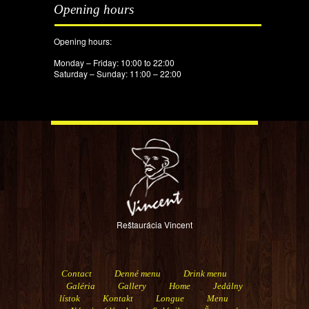
Opening hours
Opening hours:
Monday – Friday: 10:00 to 22:00
Saturday – Sunday: 11:00 – 22:00
Reštaurácia Vincent
Contact
Denné menu
Drink menu
Galéria
Gallery
Home
Jedálny
lístok
Kontakt
Longue
Menu