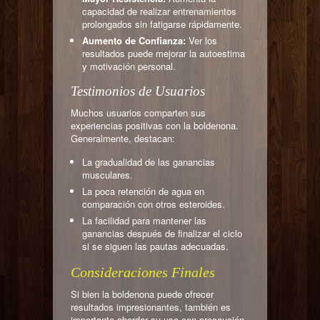
capacidad de realizar entrenamientos
prolongados sin fatigarse rápidamente.
Aumento de Confianza:
Ver los
resultados puede mejorar la autoestima
y motivación personal.
Testimonios de Usuarios
Muchos usuarios comparten sus
experiencias positivas con la boldenona.
Generalmente, destacan:
La gradualidad de las ganancias
musculares.
La poca retención de agua en
comparación con otros esteroides.
La facilidad para mantener las
ganancias después de finalizar el ciclo
si se siguen las pautas adecuadas.
Consideraciones Finales
Si bien la boldenona puede ofrecer
resultados impresionantes, también es
importante abordar su uso con precaución.