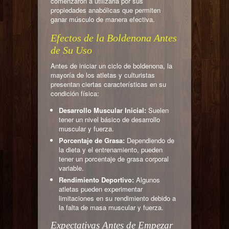
comenzaron a utilizarla por sus
propiedades anabólicas que permiten
ganar músculo de manera efectiva.
Efectos de la Boldenona Antes
de Su Uso
Antes de iniciar un ciclo de boldenona, la
mayoría de los atletas y culturistas
presentan ciertas características en su
condición física:
Desarrollo Muscular Inicial:
Suelen
tener un nivel básico de desarrollo
muscular y fuerza.
Porcentaje de Grasa:
Dependiendo de
la dieta y el entrenamiento, pueden
tener un porcentaje de grasa corporal
variable.
Rendimiento Deportivo:
Algunos
atletas pueden experimentar
limitaciones en su rendimiento debido a
la falta de masa muscular y fuerza.
Expectativas Antes de Empezar