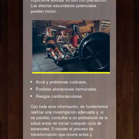
Los efectos secundarios potenciales
pueden incluir:
Acné y problemas cutáneos.
Posibles alteraciones hormonales.
Riesgos cardiovasculares.
Con toda esta información, es fundamental
realizar una investigación adecuada y, si
es posible, consultar a un profesional de la
salud antes de iniciar cualquier ciclo de
esteroides. Entender el proceso de
transformación que ocurre antes y