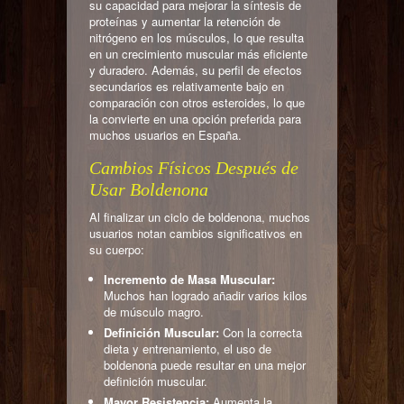
su capacidad para mejorar la síntesis de
proteínas y aumentar la retención de
nitrógeno en los músculos, lo que resulta
en un crecimiento muscular más eficiente
y duradero. Además, su perfil de efectos
secundarios es relativamente bajo en
comparación con otros esteroides, lo que
la convierte en una opción preferida para
muchos usuarios en España.
Cambios Físicos Después de
Usar Boldenona
Al finalizar un ciclo de boldenona, muchos
usuarios notan cambios significativos en
su cuerpo:
Incremento de Masa Muscular:
Muchos han logrado añadir varios kilos
de músculo magro.
Definición Muscular:
Con la correcta
dieta y entrenamiento, el uso de
boldenona puede resultar en una mejor
definición muscular.
Mayor Resistencia:
Aumenta la