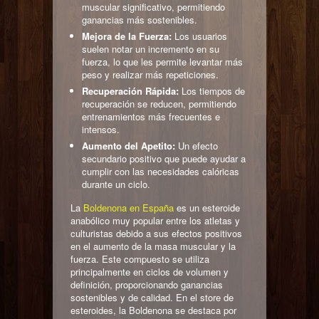
muscular significativo, permitiendo
ganancias más sostenibles.
Mejora de la Fuerza:
Los usuarios
suelen notar un incremento en su
fuerza, lo que les permite levantar más
peso y realizar más repeticiones.
Recuperación Rápida:
Los tiempos de
recuperación se reducen, permitiendo
entrenamientos más frecuentes e
intensos.
Aumento del Apetito:
Un efecto
secundario positivo que puede ayudar a
cumplir con las necesidades calóricas
durante un ciclo.
La
Boldenona en España
es un esteroide
anabólico muy popular entre los atletas y
culturistas debido a sus efectos positivos
en el aumento de la masa muscular y la
fuerza. Este compuesto se utiliza
principalmente en ciclos de volumen y
definición, proporcionando ganancias
sostenibles y de calidad. En el store de
esteroides, la Boldenona se destaca por