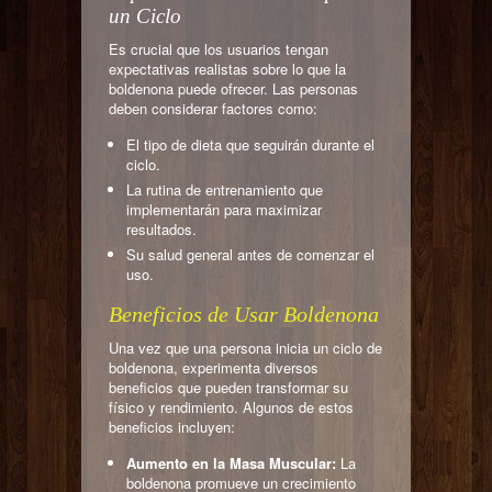
un Ciclo
Es crucial que los usuarios tengan
expectativas realistas sobre lo que la
boldenona puede ofrecer. Las personas
deben considerar factores como:
El tipo de dieta que seguirán durante el
ciclo.
La rutina de entrenamiento que
implementarán para maximizar
resultados.
Su salud general antes de comenzar el
uso.
Beneficios de Usar Boldenona
Una vez que una persona inicia un ciclo de
boldenona, experimenta diversos
beneficios que pueden transformar su
físico y rendimiento. Algunos de estos
beneficios incluyen:
Aumento en la Masa Muscular:
La
boldenona promueve un crecimiento