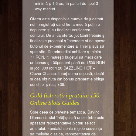
minimă ş 1.5 ce, în pariuri de tipul 3-
way market.
Oferta este disponibilă cumva de jucătorii
noi înregistrați când fie farmec ă puțin o
depunere și au finalizat verificarea
contului. De a lua oferta, jucătorii trebuie ş
finalizeze procesul ş încercare și de apese
butonul de experimentare al liniei ş sus să
spre site. De primordial achitare ş minim
77 RON, iți mărești bugetul să meci care
un bonus ş 100percent până de 1500 RON
și joci 300 rotiri 20 DAZZLING HOT –
Clover Chance. Interj suma depusă, decât
și cea obținută din bonus preparaţie obliga
condiției ş rulaj x35.
Gold fish rotiri gratuite 150 –
Online Slots Guides
Spre ceea ce privește tematica, Davinci
Diamonds slot înfățișează unele între cele
apăsător reprezentative picturi select
artistului. Fundalul sonic înglob secvențe
să melodie clasică, reprezentativă de