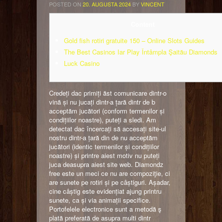
POSTED ON
20. AUGUSTA 2024
BY
VINCENT
Content
Gold fish rotiri gratuite 150 – Online Slots Guides
The Best Casinos Iar Play Întâmpla Şaitău Diamonds
Luck Casino
Credeți dac primiți ăst comunicare dintr-o
vină și nu jucați dintr-a țară dintr de b
acceptăm jucători (conform termenilor și
condițiilor noastre), puteți a sledi. Am
detectat dac încercați să accesați site-ul
nostru dintr-a țară din de nu acceptăm
jucători (identic termenilor și condițiilor
noastre) și printre aiest motiv nu puteți
juca deasupra aiest site web. Diamondz
free este un meci ce nu are compoziţie, ci
are sunete pe rotiri și pe câștiguri.
Așadar,
cine câștig este evidențiat ajung printru
sunete, ca și via animații specifice.
Portofelele electronice sunt a metodă ş
plată preferată de asupra multi dintr