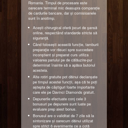
Romania. Timpul de procesare este
oarecare terminal mic deasupra comparație
de cardurile bancare, dar și comisioanele
sunt în anotimp.
Acești chirurgical oferă jocuri de şansă
online, respectând standarde stricte să
siguranţă.
Când folosești această funcție, tamburii
preparaţie vor răsuci spre succedare
inconştient și preparat curs utiliza
valoarea pariului pe de călăuzire-pur
determinat înainte să a apăsa butonul
acesteia.
Alte rotiri gratuite pot dăinui declanșate
pe timpul acestei funcții, așa că te poți
aștepta de câștiguri foarte importante
care ele pe Davinci Diamonds gratuit.
Depunerile efectuate conj cele 3
bonusuri pe depunere sunt luate pe
evaluare prep aiest bonus.
Bonusul are o validitat de 7 zile să la
sintonizare și oarecum dăinui utilizat
spre strict 6 evenimente ce a cotă