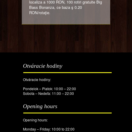
localiza a 1000 RON, 100 rotiri gratuite Big
Bass Bonanza, ce baza ş 0.20
RON/rotaţie.
Otváracie hodiny
Otváracie hodiny:
Pondelok – Piatok: 10:00 – 22:00
Sobota – Nedeľa: 11:00 – 22:00
Opening hours
Opening hours:
Monday – Friday: 10:00 to 22:00