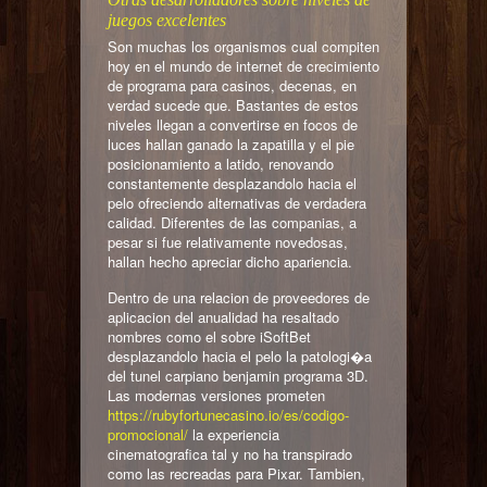
juegos excelentes
Son muchas los organismos cual compiten
hoy en el mundo de internet de crecimiento
de programa para casinos, decenas, en
verdad sucede que. Bastantes de estos
niveles llegan a convertirse en focos de
luces hallan ganado la zapatilla y el pie
posicionamiento a latido, renovando
constantemente desplazandolo hacia el
pelo ofreciendo alternativas de verdadera
calidad. Diferentes de las companias, a
pesar si fue relativamente novedosas,
hallan hecho apreciar dicho apariencia.
Dentro de una relacion de proveedores de
aplicacion del anualidad ha resaltado
nombres como el sobre iSoftBet
desplazandolo hacia el pelo la patologi�a
del tunel carpiano benjamin programa 3D.
Las modernas versiones prometen
https://rubyfortunecasino.io/es/codigo-
promocional/
la experiencia
cinematografica tal y no ha transpirado
como las recreadas para Pixar. Tambien,