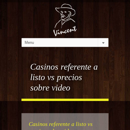
Casinos referente a
listo vs precios
sobre video
Casinos referente a listo vs