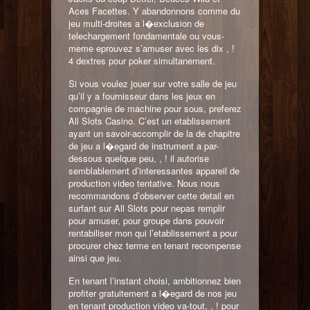
Aces Facettes. Y abandonnons comme du
jeu multi-droites a l�exclusion de
telechargement fondamentale ou vous-
meme eprouvez s’amuser avec les dix , !
4 dextres pour poker simultanement.
Si vous voulez jouer sur votre salle de jeu
qu’il y a fournisseur dans les jeux en
compagnie de machine pour sous, preferez
All Slots Casino. C’est un etablissement
ayant un savoir-accomplir de la de chapitre
de jeu a l�egard de instrument a par-
dessous quelque peu, , ! il autorise
semblablement d’interessantes appareil de
production video tentative. Nous nous
recommandons d’observer cette detail en
surfant sur All Slots pour nepas remplir
pour amuser, pour groupe dans pouvoir
rentabiliser mon qui l’etablissement a pour
procurer chez terme en tenant recompense
ainsi que jeu.
En tenant l’instant choisi, ambitionnez bien
profiter gratuitement a l�egard de nos jeu
en tenant production video va-tout, , ! pour