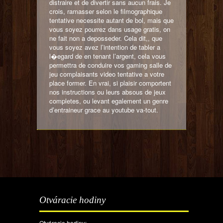
distraire et de divertir sans aucun frais. Je
crois, ramasser selon le filmographique
tentative necessite autant de bol, mais que
vous soyez pourrez dans usage gratis, on
ne fait non a deposseder. Cela dit,, que
vous soyez avez l’intention de tabler a
l�egard de en tenant l’argent, cela vous
permettra de conduire vos gaming salle de
jeu complaisants video tentative a votre
place former. En vrai, si plaisir comportent
nos instructions ou leurs absous de jeux
completes, ou levant egalement un genre
d’entraineur grace au youtube va-tout.
Otváracie hodiny
Otváracie hodiny: