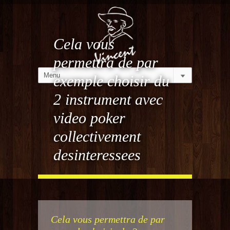
Cela vous
permettra de par
exemple choisir du
2 instrument avec
video poker
collectivement
desinteressees
Cela vous permettra de par