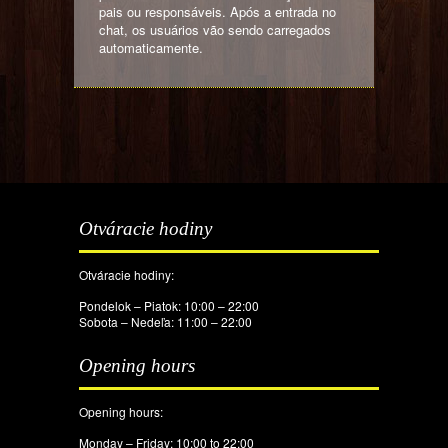
pais ou responsáveis. Após a entrada no
chat, os usuários vão sendo carregados
automaticamente.
Otváracie hodiny
Otváracie hodiny:
Pondelok – Piatok: 10:00 – 22:00
Sobota – Nedeľa: 11:00 – 22:00
Opening hours
Opening hours:
Monday – Friday: 10:00 to 22:00