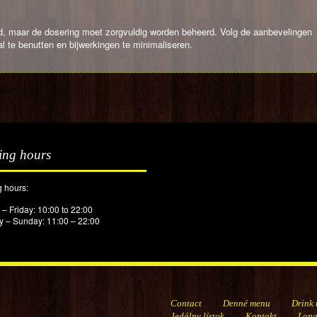
id, maar de dosering moet zorgvuldig worden beheerd. Volg de aanbevelingen
 te benutten en bijwerkingen te minimaliseren.
ing hours
 hours:
– Friday: 10:00 to 22:00
y – Sunday: 11:00 – 22:00
Contact
Denné menu
Drink
Jedálny lístok
Kontakt
Lon