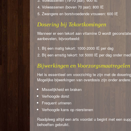
Volwassenen (19-70 jaar): 600 IE
Volwassenen (boven 70 jaar): 800 IE
Zwangere en borstvoedende vrouwen: 600 IE
Dosering bij Tekortkomingen
Wanneer er een tekort aan vitamine D wordt geconstatee
aanbevelen, bijvoorbeeld:
Bij een matig tekort: 1000-2000 IE per dag
Bij een ernstig tekort: tot 5000 IE per dag onder med
Bijwerkingen en Voorzorgsmaatregelen
Het is essentieel om voorzichtig te zijn met de dosering
Mogelijke bijwerkingen van overdosis zijn onder andere
Misselijkheid en braken
Verhoogde dorst
Frequent urineren
Verhoogde kans op nierstenen
Raadpleeg altijd een arts voordat u begint met een sup
behoeften gebruikt.