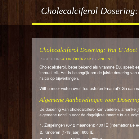
Cholecalciferol Dosering
Cholecalciferol Dosering: Wat U Moet
POSTED ON
24. OKTÓBRA 2025
BY
VINCENT
Cholecalciferol, beter bekend als vitamine D3, speelt 
immuniteit. Het is belangrijk om de juiste dosering van
risico op bijwerkingen.
Wilt u meer weten over Testosteron Enantat? Ga dan 
Algemene Aanbevelingen voor Doserin
De dosering van cholecalciferol kan variëren, afhankelij
algemene richtlijn voor de dagelijkse inname is als volg
Zuigelingen (0-12 maanden): 400 IE (internationale 
Kinderen (1-18 jaar): 600 IE