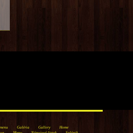
 menu
Galéria
Gallery
Home
gue
Menu
Nápojový lístok
Salónik