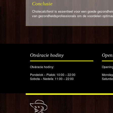
Conclusie
Cholecalciferol is essentieel voor een goede gezondhe
van gezondheidsprofessionals om de voordelen optimaal
Otváracie hodiny
Open
Otváracie hodiny:
Opening
Pondelok – Piatok: 10:00 – 22:00
Monday 
Sobota – Nedeľa: 11:00 – 22:00
Saturda