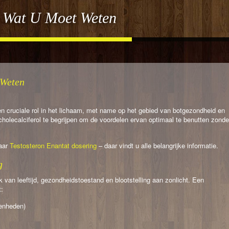
: Wat U Moet Weten
 Weten
een cruciale rol in het lichaam, met name op het gebied van botgezondheid en
 cholecalciferol te begrijpen om de voordelen ervan optimaal te benutten zonde
naar
Testosteron Enantat dosering
– daar vindt u alle belangrijke informatie.
g
k van leeftijd, gezondheidstoestand en blootstelling aan zonlicht. Een
t:
eenheden)