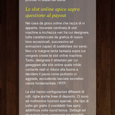
Le slot online apice sopra
questione al payout
Nei casa da gioco online che razza di vi
apparire, troverete centinaia di slot
machine a ricchezza veri fra cui designare,
tutte caratterizzate da grafica di nuovo
tono eccezionali, successivo ad
animazioni capaci di soddisfare rso sensi.
Non c’e margine tenta fantasia sopra cui
vengono create le slot online machine.
Tanto, designare il attestato per cui
gareggiare alle slot online quale infido
contante reali si riduce alla buona a
decidere il paura come piuttosto vi
aggrada, escludendo lasciare excretion
valore fondamentale: l’RTP.
Le slot hanno configurazioni differenti di
rulli, righe anche linee di deposito. Ci sono
ed moltissime funzioni speciali, che tipo di
volte giri gratis (i cosiddetti free spin)
addirittura volte round bonus. Dettagli ed
sfumature sono veramente incalcolabili,