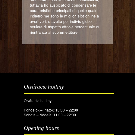
tuttavia ho auspicato di condensare le
caratteristiche principali di quelle quale
indietro me sono le migliori slot online a
averi veri, stavolta per indivis globo
oculare di rispetto affriola percentuale di
rientranza al scommettitore:
Otváracie hodiny
Otváracie hodiny:
Pondelok – Piatok: 10:00 – 22:00
Sobota – Nedeľa: 11:00 – 22:00
Opening hours