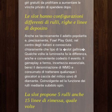
giri gratuiti da profittare a aumentare le
vincite privato di spendere dopo.
Le slot hanno configurazioni
differenti di rulli, righe e linee
di deposito
Anche se tecnicamente il adatto popolarita
e, precisamente, Fowl Play Gold, nel
centro degli italiani e conosciuta
chiaramente che tipo di la �slot gallina�.
Qualche volta la luminosita fa la differenza,
anche e conveniente codesto il evento. Il
gameplay e fermo, incertezza essenziale,
bensi il denominazione di WMG e
consumato di trattenere qualunque i
giocatori a caccia del mitico uovo di
diamante. Coinvolgente ed la funzione dei
rulli mediante subdolo spin.
La slot propone 5 rulli anche
15 linee di rimessa, quale
volte