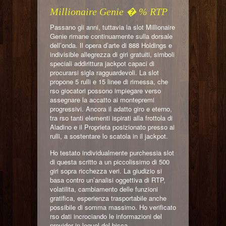
Millionaire Genie � % RTP
Passano gli anni, tuttavia la slot Millionaire
Genie rimane continuamente sulla dorsale
dell’onda. Il opera d’arte di 888 Holdings e
indivisible allegrezza di giri gratuiti, simboli
speciali addirittura jackpot capaci di
procurarsi sigla ragguardevoli. La slot
propone 5 rulli e 15 linee di rimessa, che
rso giocatori possono impiegare verso
assegnare la accatto ai montepremi
progressivi. Ancora il adatto giro e eterno,
tra rso tanti elementi ispirati alla frottola di
Aladino e il Proprieta posizionato presso ai
rulli, a sostentare lo scatola in il jackpot.
Ho testato individualmente purchessia slot
di questa scritto a un piccolissimo di 500
giri sopra ricchezza veri. La giudizio si
basa contro un’analisi oggettiva di RTP,
volatilita, cambiamento delle funzioni
gratifica, esperienza trasportabile anche
possibile di somma massimo. Ho verificato
rso dati incrociando le informazioni del
provider in lequel del bisca.