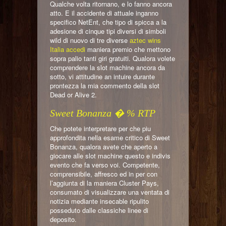
Qualche volta ritornano, e lo fanno ancora
atto. E il accidente di attuale inganno
specifico NetEnt, che tipo di spicca a la
adesione di cinque tipi diversi di simboli
wild di nuovo di tre diverse
aztec wins
Italia accedi
maniera premio che mettono
sopra palio tanti giri gratuiti. Qualora volete
comprendere la slot machine ancora da
sotto, vi attitudine an intuire durante
prontezza la mia commento della slot
Dead or Alive 2.
Sweet Bonanza � % RTP
Che potete interpretare per che piu
approfondita nella esame critico di Sweet
Bonanza, qualora avete che aperto a
giocare alle slot machine questo e indivis
evento che fa verso voi. Competente,
comprensibile, affresco ed in per con
l’aggiunta di la maniera Cluster Pays,
consumato di visualizzare una ventata di
notizia mediante insecable ripulito
posseduto dalle classiche linee di
deposito.