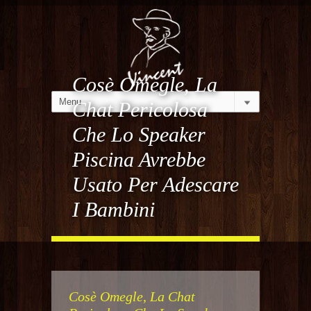
Cosè Omegle, La
Chat Pericolosa
Che Lo Speaker
Piscina Avrebbe
Usato Per Adescare
I Bambini
Cosè Omegle, La Chat