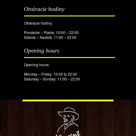
Otváracie hodiny
Otváracie hodiny:
Pondelok – Piatok: 10:00 – 22:00
Sobota – Nedeľa: 11:00 – 22:00
Opening hours
Opening hours:
Monday – Friday: 10:00 to 22:00
Saturday – Sunday: 11:00 – 22:00