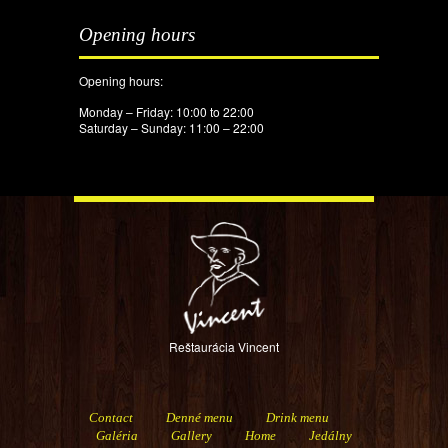
Opening hours
Opening hours:
Monday – Friday: 10:00 to 22:00
Saturday – Sunday: 11:00 – 22:00
Reštaurácia Vincent
Contact
Denné menu
Drink menu
Galéria
Gallery
Home
Jedálny