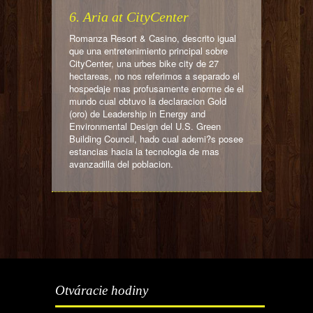
6. Aria at CityCenter
Romanza Resort & Casino, descrito igual
que una entretenimiento principal sobre
CityCenter, una urbes bike city de 27
hectareas, no nos referimos a separado el
hospedaje mas profusamente enorme de el
mundo cual obtuvo la declaracion Gold
(oro) de Leadership in Energy and
Environmental Design del U.S. Green
Building Council, hado cual ademi?s posee
estancias hacia la tecnologia de mas
avanzadilla del poblacion.
Otváracie hodiny