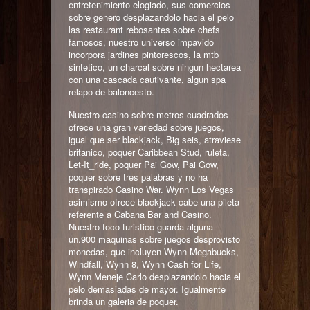
entretenimiento elogiado, sus comercios
sobre genero desplazandolo hacia el pelo
las restaurant rebosantes sobre chefs
famosos, nuestro universo impavido
incorpora jardines pintorescos, la mtb
sintetico, un charcal sobre ningun hectarea
con una cascada cautivante, algun spa
relapo de baloncesto.
Nuestro casino sobre metros cuadrados
ofrece una gran variedad sobre juegos,
igual que ser blackjack, Big seis, atraviese
britanico, poquer Caribbean Stud, ruleta,
Let-It_ride, poquer Pai Gow, Pai Gow,
poquer sobre tres palabras y no ha
transpirado Casino War. Wynn Los Vegas
asimismo ofrece blackjack cabe una pileta
referente a Cabana Bar and Casino.
Nuestro foco turistico guarda alguna
un.900 maquinas sobre juegos desprovisto
monedas, que incluyen Wynn Megabucks,
Windfall, Wynn 8, Wynn Cash for Life,
Wynn Meneje Carlo desplazandolo hacia el
pelo demasiadas de mayor. Igualmente
brinda un galeria de poquer.