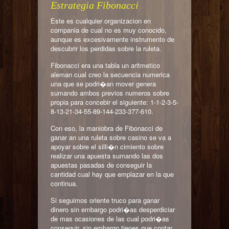
Estrategia Fibonacci
Este es cualquier organizacion en
compania de cual no es muy conocido,
aunque es excesivamente instrumento de
descubrir los perdidas sobre la ruleta.
Fibonacci era una tabla un aritmetico
aleman cual creo la secuencia numerica
una que se podri�an mover genera
sumando ambos previos numeros sobre
propia para concebir el siguiente: 1-1-2-3-5-
8-13-21-34-55-89-144-233-377-610.
Con eso, la maniobra de Fibonacci de
ganar an una ruleta sobre casino se va a
apoyar sobre el silli�n cimiento sobre
realizar una apuesta sumando las dos
apuestas pasadas de conseguir la
cantidad cual hay que emplazar en la que
continua.
Si seguimos oriente truco para ganar
dinero sin embargo podri�as desperdiciar
de mas ocasiones de las cual podri�as
conseguir, sin embargo tienes que contar