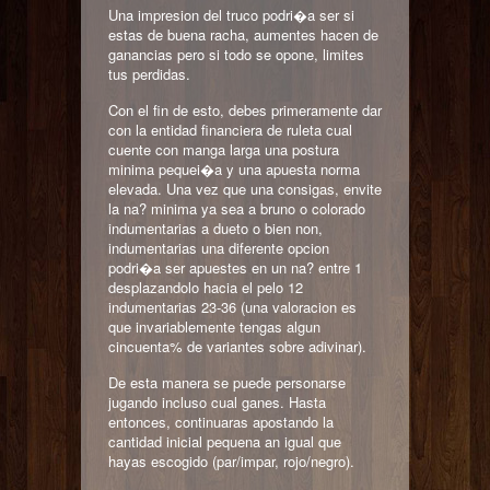
Una impresion del truco podri�a ser si
estas de buena racha, aumentes hacen de
ganancias pero si todo se opone, limites
tus perdidas.
Con el fin de esto, debes primeramente dar
con la entidad financiera de ruleta cual
cuente con manga larga una postura
minima pequei�a y una apuesta norma
elevada. Una vez que una consigas, envite
la na? minima ya sea a bruno o colorado
indumentarias a dueto o bien non,
indumentarias una diferente opcion
podri�a ser apuestes en un na? entre 1
desplazandolo hacia el pelo 12
indumentarias 23-36 (una valoracion es
que invariablemente tengas algun
cincuenta% de variantes sobre adivinar).
De esta manera se puede personarse
jugando incluso cual ganes. Hasta
entonces, continuaras apostando la
cantidad inicial pequena an igual que
hayas escogido (par/impar, rojo/negro).