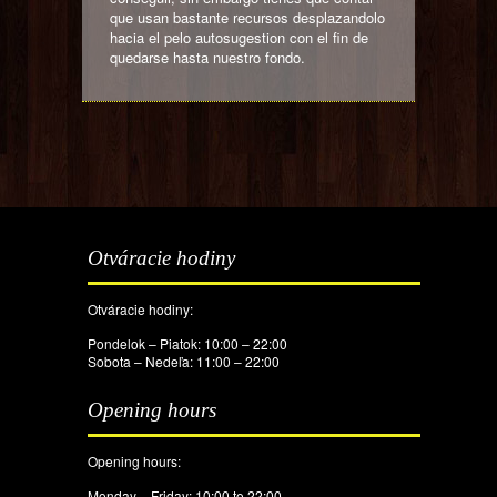
que usan bastante recursos desplazandolo
hacia el pelo autosugestion con el fin de
quedarse hasta nuestro fondo.
Otváracie hodiny
Otváracie hodiny:
Pondelok – Piatok: 10:00 – 22:00
Sobota – Nedeľa: 11:00 – 22:00
Opening hours
Opening hours:
Monday – Friday: 10:00 to 22:00