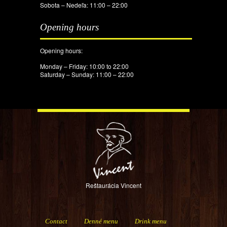
Sobota – Nedeľa: 11:00 – 22:00
Opening hours
Opening hours:
Monday – Friday: 10:00 to 22:00
Saturday – Sunday: 11:00 – 22:00
Reštaurácia Vincent
Contact
Denné menu
Drink menu