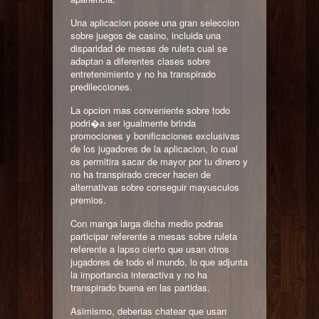
Una aplicacion posee una gran seleccion
sobre juegos de casino, incluida una
disparidad de mesas de ruleta cual se
adaptan a diferentes clases sobre
entretenimiento y no ha transpirado
predilecciones.
La opcion mas conveniente sobre todo
podri�a ser igualmente brinda
promociones y bonificaciones exclusivas
de los jugadores de la aplicacion, lo cual
os permitira sacar de mayor por tu dinero y
no ha transpirado crecer hacen de
alternativas sobre conseguir mayusculos
premios.
Con manga larga dicha medio podras
participar referente a mesas sobre ruleta
referente a lapso cierto que usan otros
jugadores de todo el mundo, lo que adjunta
la importancia interactiva y no ha
transpirado buena en las partidas.
Asimismo, deberias chatear que usan