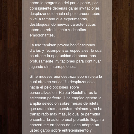
sobre la progresion del participante, por
consiguiente deberias ganar invitaciones
desplazandolo hacia el pelo crecer sobre
nivel a tamano que experimentas,
desbloqueando nuevos caracteristicas
sobre entretenimiento y desafios
emocionantes.
La uso tambien provee bonificaciones
diarias y recompensas especiales, lo cual
os ofrece la oportunidad de sacar mas
profusamente invitaciones para continuar
jugando sin interrupciones.
Si te mueves una destreza sobre ruleta la
cual ofrezca variacii?n desplazandolo
hacia el pelo opciones sobre
personalizacion, Ruleta Roulettist es la
seleccion perfecta. Una empleo genera la
amplia seleccion sobre mesas de ruleta
que usan otras apuestas minimas y no ha
transpirado maximas, lo cual te permitira
encontrar la asiento cual preferible llegan a
convertirse en focos de luces adapte an
usted garbo sobre entretenimiento y