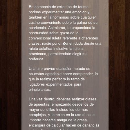
En compania de este tipo de tarima
podrias experimentar una emocion y
tambien en la hormonas sobre cualquier
casino conveniente sobre la palma de su
apariencia. Asimismo, te proporciona la
oportunidad sobre gozar de la
convencional ruleta referente a diferentes
clases, nadie pondri�a en duda desde una
ruleta asiatica inclusive la ruleta
americana, permitiendote elegir su
preferida.
Una uso provee cualquier metodo de
apuestas agradable sobre comprender, lo
que la realiza perfecta lo tanto de
jugadores experimentados para
principiantes.
Una vez dentro, deberias realizar clases
de apuestas, empezando desde los de
mayor sencillas incluso los de mas
complejas, y tambien en la uso si no le
importa hacerse amiga de la grasa
encargara de calcular hacen de ganancias