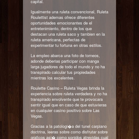
capital.
Igualmente una ruleta convencional, Ruleta
Roulettist ademas ofrece diferentes
oportunidades emocionantes de el
entretenimiento, dentro de los que
destacan una ruleta saco y tambien en la
ruleta americana, perfectas de
experimentar tu fortuna en otras estilos.
La empleo abarca una foto de torneos,
adonde deberias participar con manga
larga jugadores de todo el mundo y no ha
transpirado calcular tus propiedades
mientras los excelentes.
Roulette Casino – Ruleta Vegas brinda la
experiencia sobre ruleta verdadera y no ha
transpirado envolvente que te provocara
sentir igual que en caso de que estuvieras
en cualquier casino positivo sobre Las
Vegas.
Gracias a la patologi�a del tunel carpiano
doctrina, leeras sobre como disfrutar sobre
graficos asi� como sonidos atrevidas cual