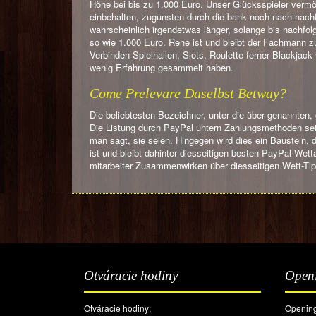
Höhe bei bis zu 1.000 Euro. Unser Glücksspieler vermö
einbehalten, zugunsten durch die bank noch nach nach
wahrscheinlich irgendetwas länger, solange bis nachfo
so wie 1.000 Euro. Rene ist und bleibt der Fachmann z
Verbinden Spielhallen, Slots, Roulette ferner Blackjack
wenig Erfahrung gesammelt haben.
Come Prelevare Daselbst Betway?
Die beliebtesten Bezeichner, unter die über genannten
Die Listung durch PayPal untern Zahlungsmethoden sei a
man sagt, sie seien. Hingegen wird dies ein Baustein,
ist und bleibt dahinter diesseitigen besten PayPal Wett
mitarbeiter Zusammenwirken über diesseitigen Wett-Tip
Otváracie hodiny
Open
Otváracie hodiny:
Opening