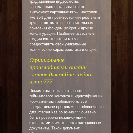
традиционные видеослоты,
параллельно остальные также
выпускают карточные игры, настолки,
live soft для противостояния реальным
крупье, автоматы с накопительным
призовым фондом jackpot и другие
конфигурации. Наиболее известные
студии-изготовители могут
предоставить свои уникальные
технические характеристики и опции.
Официальные
производители онлайн-
слотов для online casino
азино777
Помимо высококачественного
геймингового контента и идентификации
нормативным требованиям, все
предлагаемое программное обеспечение
для internet kazino азино777 обязано
быть проверено независимыми
экспертами и иметь сертификационные
документы. Такой документ