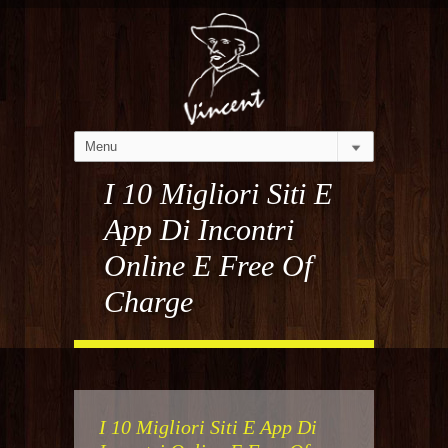
I 10 Migliori Siti E
App Di Incontri
Online E Free Of
Charge
I 10 Migliori Siti E App Di