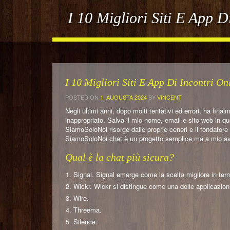
I 10 Migliori Siti E App D
I 10 Migliori Siti E App Di Incontri On
POSTED ON
1. AUGUSTA 2024
BY
VINCENT
Negli ultimi anni, dopo molti tentativi ed errori, ha fin
inappropriato. Salva il mio nome, email e sito web in
SiamoSoloNoi risorge dalle proprie ceneri e il fondatore 
SiamoSoloNoi chat è un progetto semplice ma a mio av
Qual è la chat più sicura?
Signal. Signal emerge come la scelta migliore in term
Wickr. Wickr si distingue come una delle applicazion
Wire.
Threema.
Silence.