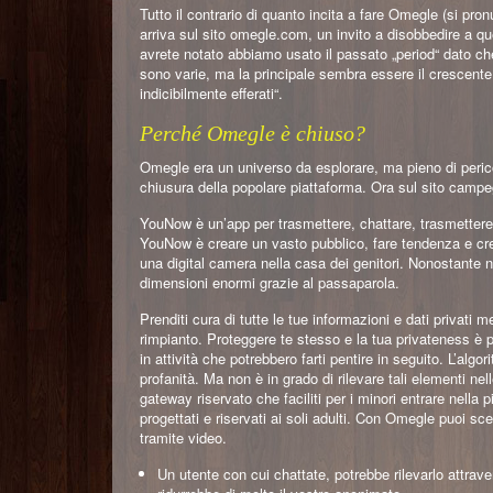
Tutto il contrario di quanto incita a fare Omegle (si pro
arriva sul sito omegle.com, un invito a disobbedire a 
avrete notato abbiamo usato il passato „period“ dato ch
sono varie, ma la principale sembra essere il crescente
indicibilmente efferati“.
Perché Omegle è chiuso?
Omegle era un universo da esplorare, ma pieno di pericoli
chiusura della popolare piattaforma. Ora sul sito campe
YouNow è un’app per trasmettere, chattare, trasmettere i
YouNow è creare un vasto pubblico, fare tendenza e cre
una digital camera nella casa dei genitori. Nonostante n
dimensioni enormi grazie al passaparola.
Prenditi cura di tutte le tue informazioni e dati privati 
rimpianto. Proteggere te stesso e la tua privateness è 
in attività che potrebbero farti pentire in seguito. L’alg
profanità. Ma non è in grado di rilevare tali elementi n
gateway riservato che faciliti per i minori entrare nella
progettati e riservati ai soli adulti. Con Omegle puoi sce
tramite video.
Un utente con cui chattate, potrebbe rilevarlo attrav