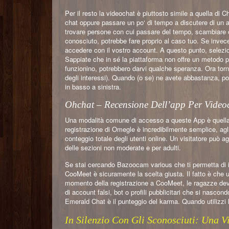
Per il resto la videochat è piuttosto simile a quella di
chat oppure passare un po‘ di tempo a discutere di un 
trovare persone con cui passare del tempo, scambiare o
conosciuto, potrebbe fare proprio al caso tuo. Se invec
accedere con il vostro account. A questo punto, selezio
Sappiate che in sé la piattaforma non offre un metodo p
funzionino, potrebbero darvi qualche speranza. Ora torn
degli interessi). Quando (o se) ne avete abbastanza, p
in basso a sinistra.
Ohchat – Recensione Dell’app Per Video
Una modalità comune di accesso a queste App è quella di
registrazione di Omegle è incredibilmente semplice, agli
conteggio totale degli utenti online. Un visitatore può
delle sezioni non moderate e per adulti.
Se stai cercando Bazoocam various che ti permetta di
CooMeet è sicuramente la scelta giusta. Il fatto è che ut
momento della registrazione a CooMeet, le ragazze devo
di account falsi, bot o profili pubblicitari che si nascon
Emerald Chat è il punteggio del karma. Quando utilizzi 
In Silenzio Con Gli Sconosciuti: Una 