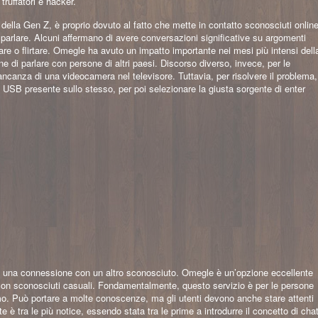
ruffatori e hacker.
 della Gen Z, è proprio dovuto al fatto che mette in contatto sconosciuti online
 parlare. Alcuni affermano di avere conversazioni significative su argomenti
re o flirtare. Omegle ha avuto un impatto importante nei mesi più intensi dell
e di parlare con persone di altri paesi. Discorso diverso, invece, per le
ncanza di una videocamera nel televisore. Tuttavia, per risolvere il problema,
 USB presente sullo stesso, per poi selezionare la giusta sorgente di enter
nte una connessione con un altro sconosciuto. Omegle è un’opzione eccellente
 con sconosciuti casuali. Fondamentalmente, questo servizio è per le persone
o. Può portare a molte conoscenze, ma gli utenti devono anche stare attenti
te è tra le più notice, essendo stata tra le prime a introdurre il concetto di cha