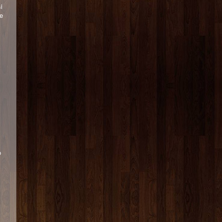
i
me
o