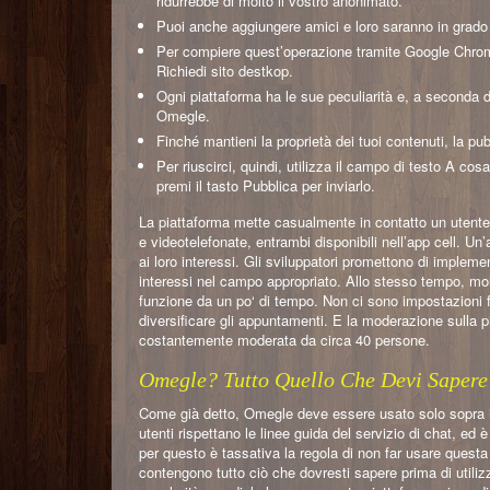
ridurrebbe di molto il vostro anonimato.
Puoi anche aggiungere amici e loro saranno in grado d
Per compiere quest’operazione tramite Google Chrome
Richiedi sito destkop.
Ogni piattaforma ha le sue peculiarità e, a seconda del
Omegle.
Finché mantieni la proprietà dei tuoi contenuti, la pub
Per riuscirci, quindi, utilizza il campo di testo A c
premi il tasto Pubblica per inviarlo.
La piattaforma mette casualmente in contatto un utente c
e videotelefonate, entrambi disponibili nell’app cell. Un’a
ai loro interessi. Gli sviluppatori promettono di impleme
interessi nel campo appropriato. Allo stesso tempo, m
funzione da un po‘ di tempo. Non ci sono impostazioni fle
diversificare gli appuntamenti. E la moderazione sulla pi
costantemente moderata da circa 40 persone.
Omegle? Tutto Quello Che Devi Saper
Come già detto, Omegle deve essere usato solo sopra i 13
utenti rispettano le linee guida del servizio di chat, ed
per questo è tassativa la regola di non far usare questa 
contengono tutto ciò che dovresti sapere prima di utili