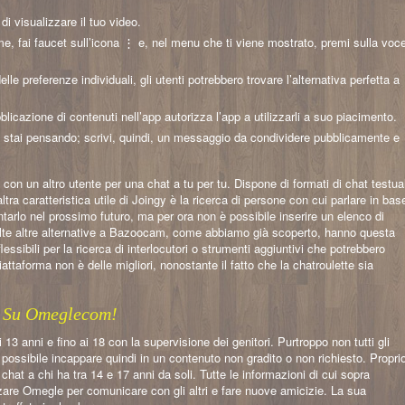
i visualizzare il tuo video.
, fai faucet sull’icona ⋮ e, nel menu che ti viene mostrato, premi sulla voc
le preferenze individuali, gli utenti potrebbero trovare l’alternativa perfetta a
blicazione di contenuti nell’app autorizza l’app a utilizzarli a suo piacimento.
osa stai pensando; scrivi, quindi, un messaggio da condividere pubblicamente e
on un altro utente per una chat a tu per tu. Dispone di formati di chat testual
ltra caratteristica utile di Joingy è la ricerca di persone con cui parlare in bas
ntarlo nel prossimo futuro, ma per ora non è possibile inserire un elenco di
olte altre alternative a Bazoocam, come abbiamo già scoperto, hanno questa
ssibili per la ricerca di interlocutori o strumenti aggiuntivi che potrebbero
attaforma non è delle migliori, nonostante il fatto che la chatroulette sia
e Su Omeglecom!
 anni e fino ai 18 con la supervisione dei genitori. Purtroppo non tutti gli
 è possibile incappare quindi in un contenuto non gradito o non richiesto. Propri
chat a chi ha tra 14 e 17 anni da soli. Tutte le informazioni di cui sopra
zzare Omegle per comunicare con gli altri e fare nuove amicizie. La sua