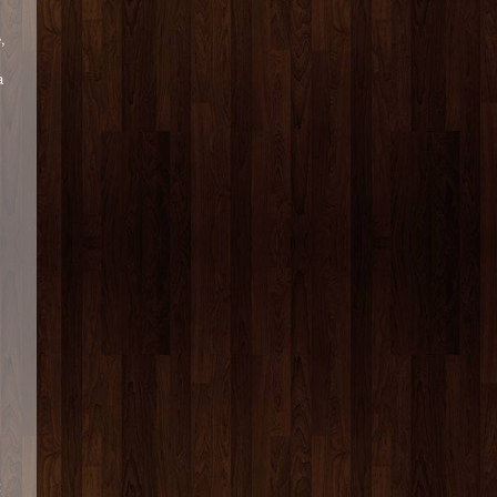
,
a
t