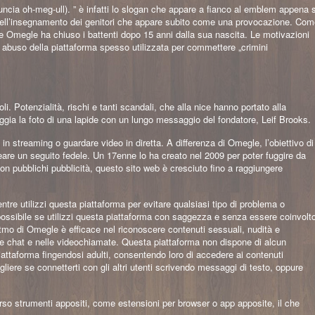
nuncia oh-meg-ull). ” è infatti lo slogan che appare a fianco al emblem appena s
quell’insegnamento dei genitori che appare subito come una provocazione. Co
e Omegle ha chiuso i battenti dopo 15 anni dalla sua nascita. Le motivazioni
 abuso della piattaforma spesso utilizzata per commettere „crimini
. Potenzialità, rischi e tanti scandali, che alla nice hanno portato alla
ggia la foto di una lapide con un lungo messaggio del fondatore, Leif Brooks.
n streaming o guardare video in diretta. A differenza di Omegle, l’obiettivo di
are un seguito fedele. Un 17enne lo ha creato nel 2009 per poter fuggire da
on pubblichi pubblicità, questo sito web è cresciuto fino a raggiungere
mentre utilizzi questa piattaforma per evitare qualsiasi tipo di problema o
possibile se utilizzi questa piattaforma con saggezza e senza essere coinvolt
oritmo di Omegle è efficace nel riconoscere contenuti sessuali, nudità e
elle chat e nelle videochiamate. Questa piattaforma non dispone di alcun
 piattaforma fingendosi adulti, consentendo loro di accedere ai contenuti
gliere se connetterti con gli altri utenti scrivendo messaggi di testo, oppure
erso strumenti appositi, come estensioni per browser o app apposite, il che