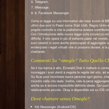
Telegram.
iMessage.
8. Facebook Messenger.
Come si legge su una information dei mesi scorsi di BBC 
ultimi due anni in Paesi come Stati Uniti, Regno Unito 
proprio controllo e che la piattaforma avesse contribuit
Con l’introduzione della nuova legge sulla sicurezza onl
difficile. Il sito opera in più di settanta paesi nel mond
suoi creatori si sono anche preoccupati di aggiungere un f
evidenziare i regali virtuali che si possono donare, e la
chattando.
Commenti Su “omegle? Tutto Quello C
Se il tuo karma è alto, Emerald Chat ti metterà in cont
incoraggia i suoi utenti a seguire le regole del sito, ad
Su Azar puoi incontrare nuove persone ogni giorno, cha
incontro nella vita reale. Inoltre, vale la pena aggiun
anche se è ancora impossibile definirla ideale. Qui puoi 
relativamente piccolo. Okay è disponibile sia su iOS che 
Dove chattare senza Omegle?
Kik Messenger (Android/iOS)