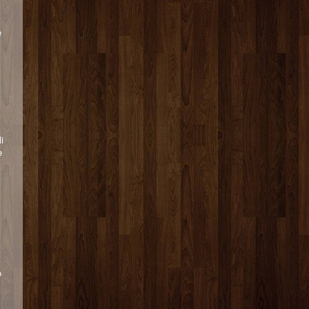
e
i
e
o