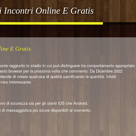
i Incontri Online E Gratis
line E Gratis
almente raggiunto lo stadio in cui può distinguere tra comportamento appropriato
 questo browser per la prossima volta che commento. Da Dicembre 2022
decide di creare qualcosa di qualità sacrificando la quantità. Infatti
viso interessante.
ini di sicurezza sia per gli utenti iOS che Android.
i di messaggistica più sicure disponibili al momento.