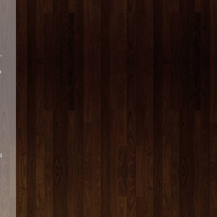
.
o
i