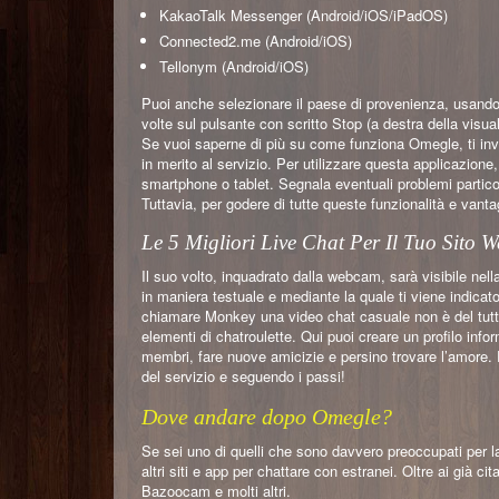
KakaoTalk Messenger (Android/iOS/iPadOS)
Connected2.me (Android/iOS)
Tellonym (Android/iOS)
Puoi anche selezionare il paese di provenienza, usando 
volte sul pulsante con scritto Stop (a destra della visu
Se vuoi saperne di più su come funziona Omegle, ti invit
in merito al servizio. Per utilizzare questa applicazione
smartphone o tablet. Segnala eventuali problemi particola
Tuttavia, per godere di tutte queste funzionalità e van
Le 5 Migliori Live Chat Per Il Tuo Sito 
Il suo volto, inquadrato dalla webcam, sarà visibile nella 
in maniera testuale e mediante la quale ti viene indicato 
chiamare Monkey una video chat casuale non è del tutto
elementi di chatroulette. Qui puoi creare un profilo info
membri, fare nuove amicizie e persino trovare l’amore. 
del servizio e seguendo i passi!
Dove andare dopo Omegle?
Se sei uno di quelli che sono davvero preoccupati per l
altri siti e app per chattare con estranei. Oltre ai già
Bazoocam e molti altri.