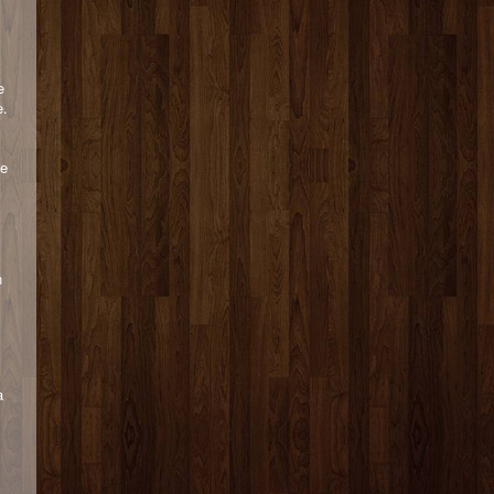
e
e.
re
n
a