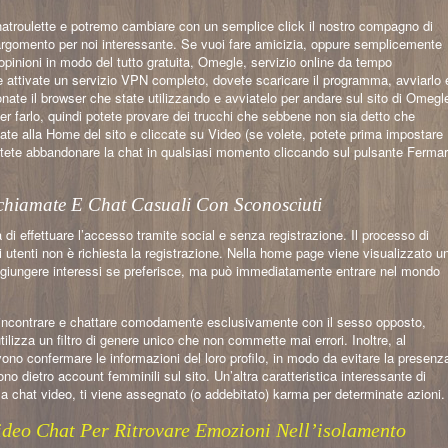
 Chatroulette e potremo cambiare con un semplice click il nostro compagno di
argomento per noi interessante. Se vuoi fare amicizia, oppure semplicemente
pinioni in modo del tutto gratuita, Omegle, servizio online da tempo
e attivate un servizio VPN completo, dovete scaricare il programma, avviarlo 
nate il browser che state utilizzando e avviatelo per andare sul sito di Omegl
er farlo, quindi potete provare dei trucchi che sebbene non sia detto che
ate alla Home del sito e cliccate su Video (se volete, potete prima impostare
otete abbandonare la chat in qualsiasi momento cliccando sul pulsante Ferma
chiamate E Chat Casuali Con Sconosciuti
 effettuare l’accesso tramite social e senza registrazione. Il processo di
 utenti non è richiesta la registrazione. Nella home page viene visualizzato u
 aggiungere interessi se preferisce, ma può immediatamente entrare nel mondo
 incontrare e chattare comodamente esclusivamente con il sesso opposto,
ilizza un filtro di genere unico che non commette mai errori. Inoltre, al
no confermare le informazioni del loro profilo, in modo da evitare la presenz
dono dietro account femminili sul sito. Un’altra caratteristica interessante di
la chat video, ti viene assegnato (o addebitato) karma per determinate azioni.
Video Chat Per Ritrovare Emozioni Nell’isolamento