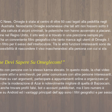
News, Omegle è stata al centro di oltre 50 casi legati alla pedofilia negli
e Australia. Nonostante Omegle sostenesse che tali atti non fossero sotto il
o alla cattura di alcuni criminali, le polemiche non hanno accennato a placarsi.
ine nel Regno Unito, il sito web si è trovato in una posizione sempre più
o, ha un conveniente filtro geografico che tanto manca agli utenti di Omegle. I
iltro per il sesso dell’interlocutore. Tra le altre funzioni interessanti sono da
 possibilità di nascondere il viso mascherandosi alla persona con cui si sta
he Devi Sapere Su Omeglecom!”
atto con persone con lo stesso karma elevato. In questo modo, la chat video
 essere attivi e amichevoli, per poter comunicare con altre persone interessanti.
ttare su vari argomenti, partecipare a appuntamenti online e organizzare un
gere che la moderazione di Azar è notevolmente migliore di quella di Bazoocam,
anche trovare profili falsi, bot o account pubblicitari, ma il loro numero è
su Android ed i vantaggi principali dell’app sono i filtri geografici e per sess