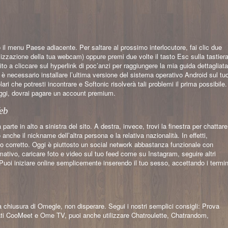
il menu Paese adiacente. Per saltare al prossimo interlocutore, fai clic due
alizzazione della tua webcam) oppure premi due volte il tasto Esc sulla tastiera
o a cliccare sul hyperlink di poc’anzi per raggiungere la mia guida dettagliata
, è necessario installare l’ultima versione del sistema operativo Android sul tu
ri che potresti incontrare e Softonic risolverà tali problemi il prima possibile.
taggi, dovrai pagare un account premium.
Web
parte in alto a sinistra del sito. A destra, invece, trovi la finestra per chattare
anche il nickname dell’altra persona e la relativa nazionalità. In effetti,
 corretto. Oggi è piuttosto un social network abbastanza funzionale con
rmativo, caricare foto e video sul tuo feed come su Instagram, seguire altri
Puoi iniziare online semplicemente inserendo il tuo sesso, accettando i termin
a chiusura di Omegle, non disperare. Segui i nostri semplici consigli: Prova
 citati CooMeet e Ome TV, puoi anche utilizzare Chatroulette, Chatrandom,