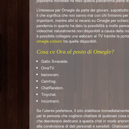
popolarità mondiale ha reso questa piattaforma piena di t
L’interesse per Omegle da parte dei giovani, soprattutto
il che significa che non sanno mai con chi finiranno per
importanti, mentre altri si recano su Omegle per scherza
pandemia in quanto ha dato la possibilità a molte person
videochat naturalmente non disponibili a causa della ma
è possibile collegare una webcam al TV tramite la porta
omegle.comom
tra quelle disponibili.
Cosa ce Ora al posto di Omegle?
Gatto Smeraldo.
OmeTV.
bazoocam.
Camfrog.
ChatRandom.
Tinychat.
Incontrami.
Se l’utente preferisce, il sito stabilisce immediatame
per le persone che vogliono chattare di qualsiasi cosa
che desiderano dedicarsi a questa chat in modo anonim
alla condivisione di dati personali e sensibili. Chatroulet