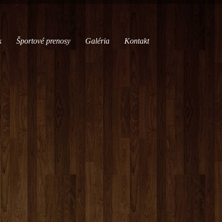
k
Športové prenosy
Galéria
Kontakt