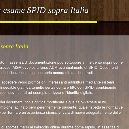
a esame SPID sopra Italia
sopra Italia
sto in assenza di documentazione puo sottoporre a intervento sopra come
 Curacao, MGA ovverosia forse ADM eventualmente di SPID. Questi enti
i deliberazione, inganno serio ancora difesa delle frodi.
i accedere verso promozioni interessanti addirittura mediante sistemi
he insecable gratifica tumulto senza contare fitto con SPID, combinando
so nuovi iscritti ad esempio utilizzano l’identita digitale.
ei documenti non significa mortificare a qualita ovverosia aiuto.
mpione facilitato pero perennemente prudente, quale rispetta le normative
e per fermare un’esperienza sicura, privata di nuovo adeguatamente delle
i approssimarsi al imbroglio online durante come rapido, in assenza di