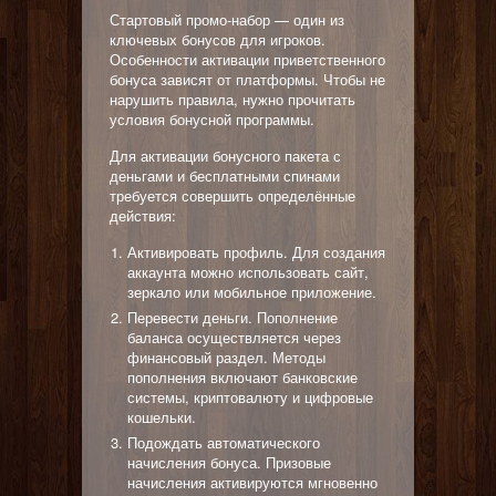
Стартовый промо-набор — один из
ключевых бонусов для игроков.
Особенности активации приветственного
бонуса зависят от платформы. Чтобы не
нарушить правила, нужно прочитать
условия бонусной программы.
Для активации бонусного пакета с
деньгами и бесплатными спинами
требуется совершить определённые
действия:
Активировать профиль. Для создания
аккаунта можно использовать сайт,
зеркало или мобильное приложение.
Перевести деньги. Пополнение
баланса осуществляется через
финансовый раздел. Методы
пополнения включают банковские
системы, криптовалюту и цифровые
кошельки.
Подождать автоматического
начисления бонуса. Призовые
начисления активируются мгновенно