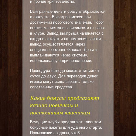
и прочие криптовалюты.
Выигранные деньги сразу отображаются
в аккаунте. Вывод возможен при
достижении порогового значения. Порог
снятия меняется в зависимости от ранга
в клубе. Вывод выигрыша начинается с
входа в аккаунт и оформления заявки —
вывод осуществляется через
специальное меню «Касса». Деньги
выплачиваются через систему,
использованную при пополнении.
Процедура вывода может длиться от
суток до двух. Для переводов денег
игроки могут использовать только
собственные средства.
Какие бонусы предлагают
казино новичкам и
постоянным клиентам
Ведущие клубы предлагают клиентам
бонусные пакеты для удачного старта.
Промоакции созданы, чтобы