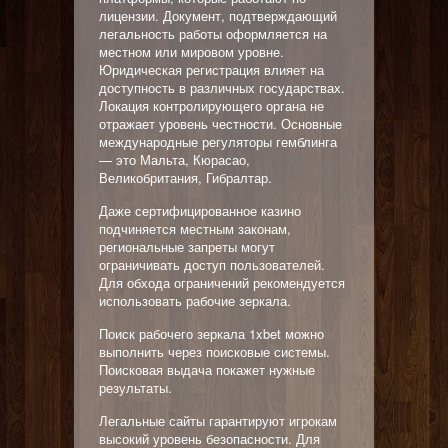
лицензии. Документ, подтверждающий
легальность работы оформляется на
местном или мировом уровне.
Юридическая регистрация влияет на
доступность в различных государствах.
Локация контролирующего органа не
отражает уровень честности. Основные
международные регуляторы гемблинга
— это Мальта, Кюрасао,
Великобритания, Гибралтар.
Даже сертифицированное казино
подчиняется местным законам,
региональные запреты могут
ограничивать доступ пользователей.
Для обхода ограничений рекомендуется
использовать рабочие зеркала.
Поиск рабочего зеркала 1xbet можно
выполнить через поисковые системы.
Поисковая выдача покажет нужные
результаты.
Легальные сайты гарантируют игрокам
высокий уровень безопасности. Для