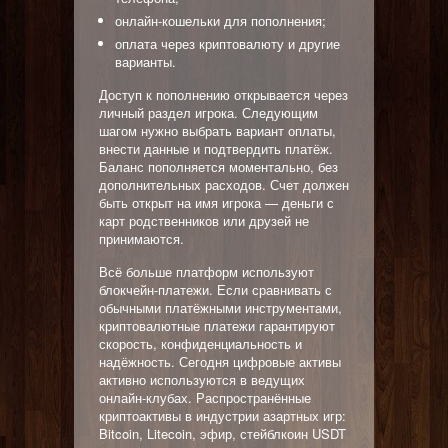
онлайн-кошельки для пополнения;
оплата через криптовалюту и другие
варианты.
Доступ к пополнению открывается через
личный раздел игрока. Следующим
шагом нужно выбрать вариант оплаты,
внести данные и подтвердить платёж.
Баланс пополняется моментально, без
дополнительных расходов. Счет должен
быть открыт на имя игрока — деньги с
карт родственников или друзей не
принимаются.
Всё больше платформ используют
блокчейн-платежи. Если сравнивать с
обычными платёжными инструментами,
криптовалютные платежи гарантируют
скорость, конфиденциальность и
надёжность. Сегодня цифровые активы
активно используются в ведущих
онлайн-клубах. Распространённые
криптоактивы в индустрии азартных игр:
Bitcoin, Litecoin, эфир, стейблкоин USDT