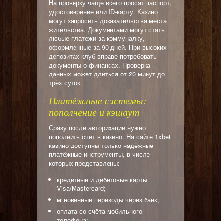
На проверку чаще всего просят паспорт,
удостоверение или ID-карту. Казино
могут запросить доказательства места
жительства. Документами могут стать
любые платежи за коммуналку,
оформленные за 90 дней. При высоких
депозитах клуб вправе потребовать
документы о финансах. Проверка
данных может длиться от 20 минут до
трёх суток.
Платёжные системы:
пополнение и кэшаут
Сразу после авторизации нужно
пополнить счёт в казино. На сайте 1xbet
казино доступны только надёжные
платёжные инструменты, в числе
которых представлены:
кредитные и дебетовые карты
Visa/Mastercard;
мгновенные переводы через банк;
оплата со счёта мобильного
телефона;