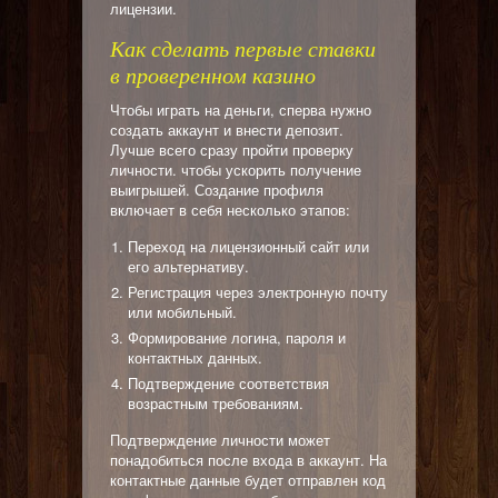
лицензии.
Как сделать первые ставки
в проверенном казино
Чтобы играть на деньги, сперва нужно
создать аккаунт и внести депозит.
Лучше всего сразу пройти проверку
личности. чтобы ускорить получение
выигрышей. Создание профиля
включает в себя несколько этапов:
Переход на лицензионный сайт или
его альтернативу.
Регистрация через электронную почту
или мобильный.
Формирование логина, пароля и
контактных данных.
Подтверждение соответствия
возрастным требованиям.
Подтверждение личности может
понадобиться после входа в аккаунт. На
контактные данные будет отправлен код