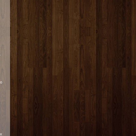
т
во
их