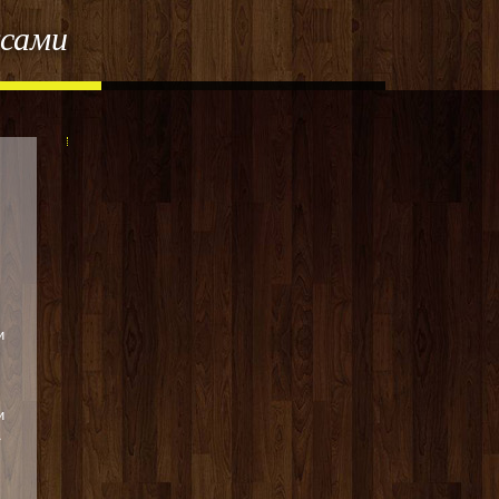
усами
и
и
.