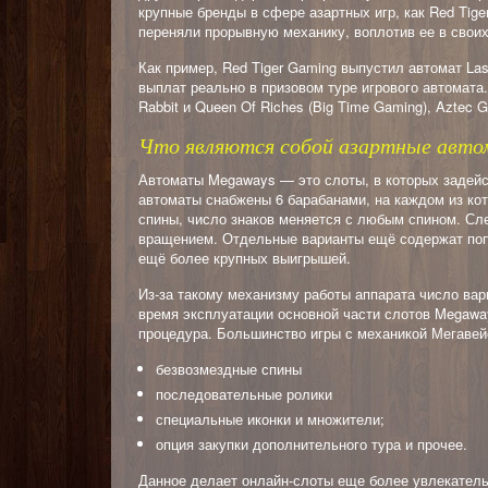
крупные бренды в сфере азартных игр, как Red Tige
переняли прорывную механику, воплотив ее в свои
Как пример, Red Tiger Gaming выпустил автомат Las
выплат реально в призовом туре игрового автомат
Rabbit и Queen Of Riches (Big Time Gaming), Aztec Gol
Что являются собой азартные авто
Автоматы Megaways — это слоты, в которых задейс
автоматы снабжены 6 барабанами, на каждом из кот
спины, число знаков меняется с любым спином. С
вращением. Отдельные варианты ещё содержат поп
ещё более крупных выигрышей.
Из-за такому механизму работы аппарата число вар
время эксплуатации основной части слотов Megawa
процедура. Большинство игры с механикой Мегавей
безвозмездные спины
последовательные ролики
специальные иконки и множители;
опция закупки дополнительного тура и прочее.
Данное делает онлайн-слоты еще более увлекател