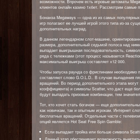
возможности. Впрочем есть игровые автоматы Meg
клиентов онлайн казино 1хбет. Рассмотрим самые п
Бонанза Megaways — одна из из самых популярных
игр полагают ее лучшей игрой этого типа из-за су
дополнительных наград.
В данном легендарном слот-машине, ориентирован
размера, дополнительный седьмой полоса над ними
выпадает выигрышная последовательность, символы
ряда с тележками (этот процесс называется Reactio
максимальный выигрыш составляет х12 000.
Чтобы запуска раунда со фриспинами необходимо п
составляют слово G.O.L.D.. В случае выпадения пя
вращений. Во период дополнительного этапа могут 
коэффициента) и символы Scatter, что даст еще бо
будут выпадать призовые комбинации, тем значите
Тот, кто хочет стать богачом — еще дополнительны
как новичкам, так и опытным игрокам. Интернет сл
бесплатных вращений. Отдельные части с телевизио
опций является Hot Seat Free Spin Gamble:
Если выпадает тройка или больше символа Scatte
Данный этап обеспечивает возможность выиграть