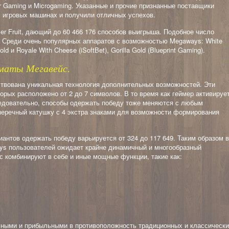
r Gaming и Microgaming. Указанные и прочие признанные поставщики
х игровых машинах и получили отличных успехов.
er Fruit, дающий до 60 466 176 способов выигрыша. Подобное число
а. Среди очень популярных аппаратов с возможностью Megaways: White
d и Royale With Cheese (iSoftBet), Gorilla Gold (Blueprint Gaming).
маты Мегавейс.
твована уникальная технология дополнительных возможностей. Эти
орых расположено от 2 до 7 символов. В то время как геймер активируе
ледовательно, способы одержать победу тоже меняются с любым
еречный катушку с 4 экстра знаками для возможности формирования
иантов одержать победу варьируется от 324 до 117 649. Таким образом 
ys пользователей ожидает крайне динамичный и многообразный
с комбинируют в себе и иные мощные функции, такие как:
ьными и прибыльными в противоположность традиционных и классическ