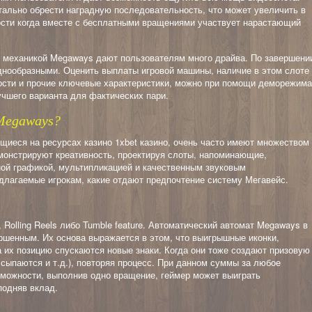
тально обрести наградную последовательность, что может увеличить в
ности когда вместе с бесплатными вращениями участвует нарастающий
с механикой Megaways дают пользователям много драйва. По завершени
однообразными. Оценить выплаты игровой машины, наличие в этом слоте
ости и прочие ключевые характеристики, можно при помощи деморежима
учшего варианта для фактических пари.
Megaways?
щиеся на ресурсах казино 1xbet казино, очень часто имеют множеством
монстрируют креативность, проектируя слоты, напоминающие,
ой графикой, мультипликацией и качественным звуковым
лагаемые игрокам, какие отдают предпочтение систему Мегавейс.
 Rolling Reels либо Tumble feature. Автоматический автомат Megaways в
ршенным. Их основа выражается в этом, что выигрышные иконки,
 их позицию спускаются новые знаки. Когда они тоже создают призовую
ссыпаются и т.д.), повторяя процесс. При данном суммы за любое
зможности, выполнив одно вращение, геймер может выиграть
подняв вклад.