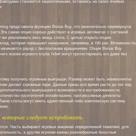
Вайлдами становятся закреплёнными, оставаясь на своих ячейках
и.
ming представила функцию Bonus Buy, что окончательно перевернула
 Эта самая опция хорошо действует в игровых автоматах с системой
у же реализовать весь мощь слота. С целью открыть опцию
клад, которая превышает нынешнюю, например, в 100 раз. Мгновенно по
, начинается раунд с бесплатными вращениями. Опция Bonus Buy
его игроки игрового клуба 1xbet могут протестировать его даже без
ктиву получить огромные выигрыши. Размер может быть эквивалентна
тник делает скромные пари. Данные призы всё время расти до тех пор,
 дополнительного выигрышного возможности и востребованности,
количество посетителей онлайн-казино, прогрессивные джекпоты
Такие слоты могут иметь единственный либо комплексную систему
внях.
, которые следует испробовать
аются. Часть выбирают игровых машинах определенной тематики, для
атильность, а другим игрокам важны разнообразные бонусные