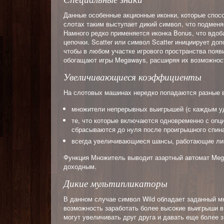
Данные особенные акционные иконки, которые спосо
слотах таким выступает дикий символ, что подмен
Намного редко применяется иконка Bonus, что вдоб
цепочки. Scatter или символ Scatter инициирует д
чтобы в любом участке игрового пространства появ
обогащают игры Megaways, расширяя их возможнос
Увеличивающиеся коэффициенты
На слотовых машинах нередко попадаются разные в
множители непрерывных выигрышей (с каждым удач
те, что которые включаются одновременно с оп
сбрасываются до нуля после проигрышного спин
всегда увеличивающиеся шансы, работающие ли
Функция Множитель выводит азартный автомат Mega
доходным.
Дикие мультипликаторы
В данном случае символ Wild обладает заданный м
возможность заработать более высокие выигрыши в 
могут увеличивать друг друга и давать еще более