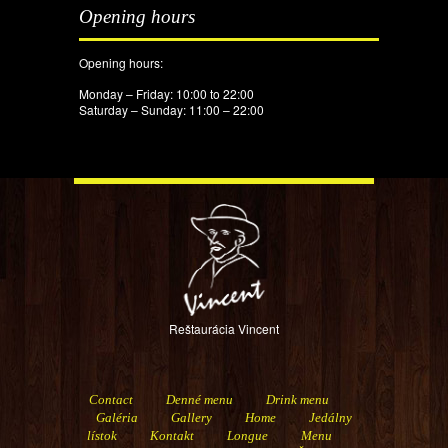
Opening hours
Opening hours:
Monday – Friday: 10:00 to 22:00
Saturday – Sunday: 11:00 – 22:00
Reštaurácia Vincent
Contact
Denné menu
Drink menu
Galéria
Gallery
Home
Jedálny
lístok
Kontakt
Longue
Menu