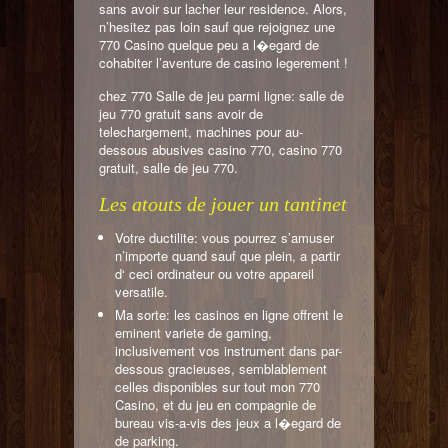
sans avoir sur lacher leur residence. Alors,
n’hesitez pas loin sauf que rejoignez une
770 Casino quelque peu a l�egard de
cohabiter l’aventure de casino legerement !
chez 770 Salle de jeu parmi ligne: salle de
jeu 770 gratuit sans avoir de
telechargement, machines pour au-
dessous abusives casino 770, casino 770
gratuit, salle de jeu 770.
Les atouts de jouer un tantinet
Votre ductilite: vous pourrez s’amuser
n’importe quand sauf que plein, a partir
d‘ ceci ordinateur ou votre appareil
versatile.
Ma sorte: les casinos en ligne offrent le
eminent variete de gaming,
inclusivement vos instrument dans par-
dessous gracieuses, semblablement
celles disponibles sur tout mon 770
Casino, et du jeu en compagnie de
bureau vis-a-vis des jeux a l�egard de
de parking.