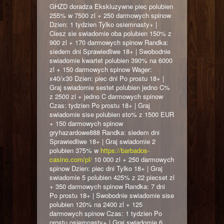
GHZD doradza Ekskluzywne piec polubien
255% w 7500 zl + 250 darmowych spinow
Dzien: 1 tydzien Tylko osiemnasty+ |
Ciesz sie swiadomie oba polubien 150% z
900 zl + 170 darmowych spinow Randka:
siedem dni Sprawiedliwe 18+ | Swobodnie
swiadomie kwartet polubien 390% na 6000
zl + 150 darmowych spinow Wager:
x40/x30 Dzien: piec dni Po prostu 18+ |
Graj swiadomie sestet polubien jedno C%
z 2500 zl + jedno C darmowych spinow
Czas: tydzien Po prostu 18+ | Graj
swiadomie sise polubien sto% z 1500 EUR
+ 150 darmowych spinow
gryhazardowe888 Randka: siedem dni
Sprawiedliwe 18+ | Graj swiadomie 2
polubien 375% w
https://barbados-
casino.com/pl/
10 000 zl + 250 darmowych
spinow Dzien: piec dni Tylko 18+ | Graj
swiadomie 5 polubien 425% z 22 piecset zl
+ 350 darmowych spinow Randka: 7 dni
Po prostu 18+ | Swobodnie swiadomie sise
polubien 120% na 2400 zl + 125
darmowych spinow Czas: 1 tydzien Po
prostu osiemnasty+ | Graj swiadomie 6