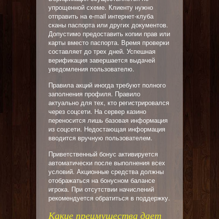
упрощенной схеме. Клиенту нужно
отправить на e-mail интернет-клуба
сканы паспорта или других документов.
Допустимо предоставить копии прав или
карты вместо паспорта. Время проверки
составляет до трех дней. Успешная
верификация завершается выдачей
уведомления пользователю.
Правила акций иногда требуют полного
заполнения профиля. Правило
актуально для тех, кто регистрировался
через соцсети. На сервер казино
переносится лишь базовая информация
из соцсети. Недостающая информация
вводится вручную пользователем.
Приветственный бонус активируется
автоматически после выполнения всех
условий. Акционные средства должны
отображаться на бонусном балансе
игрока. При отсутствии начислений
рекомендуется обратиться в поддержку.
Какие преимущества дает