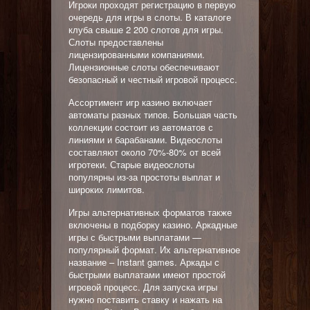
Игроки проходят регистрацию в первую
очередь для игры в слоты. В каталоге
клуба свыше 2 200 слотов для игры.
Слоты предоставлены
лицензированными компаниями.
Лицензионные слоты обеспечивают
безопасный и честный игровой процесс.
Ассортимент игр казино включает
автоматы разных типов. Большая часть
коллекции состоит из автоматов с
линиями и барабанами. Видеослоты
составляют около 70%-80% от всей
игротеки. Старые видеослоты
популярны из-за простоты выплат и
широких лимитов.
Игры альтернативных форматов также
включены в подборку казино. Аркадные
игры с быстрыми выплатами —
популярный формат. Их альтернативное
название – Instant games. Аркады с
быстрыми выплатами имеют простой
игровой процесс. Для запуска игры
нужно поставить ставку и нажать на