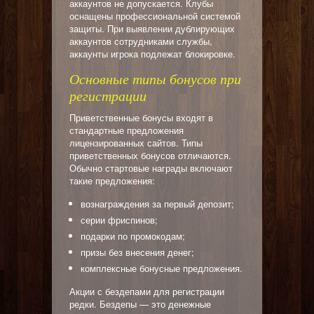
аккаунтов не допускается. Клубы
оснащены профессиональной системой
защиты. При выявлении дублирующих
аккаунтов сотрудниками службы,
аккаунты игрока подлежат блокировке.
Основные типы бонусов при
регистрации
Приветственные бонусы входят в
стандартные предложения
лицензированных сайтов. Типы
приветственных бонусов отличаются.
Обычно стартовые награды включают
такие предложения:
вознаграждения за первый депозит;
серии фриспинов;
подарки по промокодам;
призы без внесения денег;
комплексные бонусные предложения.
Акции с бездепами для регистрации
редки. Бездепы — это денежные