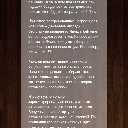
награды, изначально подаваемые как
подарки без депозита. Без депозита
невозможно будет отыграть такой бонус.
Наиболее востребованные награды для
новичков – денежные награды и
бесплатные вращения. Иногда welcome
bonus предлагается в комбинированном
формате. Формат и сумма бонуса
прописаны в названии акции. Например,
150% + 50 FS.
Каждый вариант приветственного
бонуса имеет отличительные черты.
Новички чаще всего выбирают free
spins. Бесплатные спины удобны, так
как не нужно разбираться с выбором
автомата и правилами.
Игроку нужно только
зарегистрироваться, внести депозит,
активировать акцию и запустить слот.
Бонусные спины стартуют
автоматически с заданной ставкой. По
окончании фриспинов игрок увидит
итоговую сумму выигрыша.