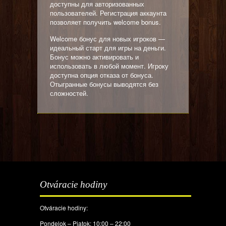
доступны для авторизованных
пользователей. Регистрация аккаунта
позволяет получить welcome bonus.
Welcome бонус для новых игроков —
идеальный старт для игры на деньги.
Бонус можно активировать и
использовать в любой момент. Игроку
доступна опция отказа от бонуса.
Отыгранные бонусы выводятся без
сложностей.
Otváracie hodiny
Otváracie hodiny:
Pondelok – Piatok: 10:00 – 22:00