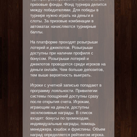
призовые фонды. Фонд турнира делится
между победителями. Для победы в
турнире нужно играть на деньги в
слоты. За призовые комбинации в
автоматах начисляются турнирные
баллы.
На платформе проходят розыгрыши
лотерей и джекпотов. Розыгрыши
доступны при наличии профиля с
бонусом. Розыгрыши лотерей и
джекпотов проводятся среди игроков на
деньги онлайн. Чем больше депозитов,
тем выше вероятность выиграть.
Игроки с учетной записью попадают в
программу лояльности. Привилегии
системы поощрений доступны сразу
после открытия счета. Игрокам,
играющим на деньги, доступны
эксклюзивные награды. В список
входят: бонусы по промокодам,
индивидуальные награды, помощь
менеджера, кэшбэк и фриспины. Объем
наград определяется рейтингом игрока.