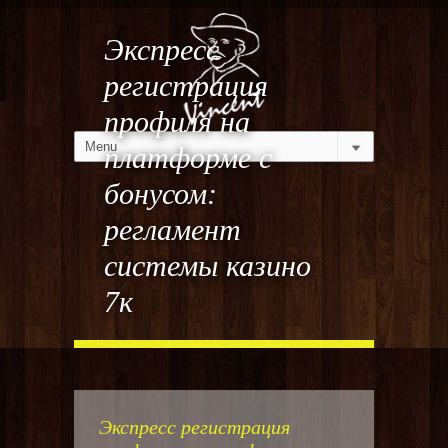
Экспресс
регистрация
профиля на
платформе с
бонусом:
регламент
системы казино
7к
Экспресс регистрация