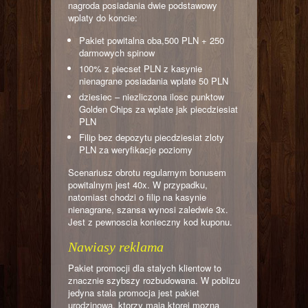
nagroda posiadania dwie podstawowy
wplaty do koncie:
Pakiet powitalna oba,500 PLN + 250
darmowych spinow
100% z piecset PLN z kasynie
nienagrane posiadania wplate 50 PLN
dziesiec – niezliczona ilosc punktow
Golden Chips za wplate jak piecdziesiat
PLN
Filip bez depozytu piecdziesiat zloty
PLN za weryfikacje poziomy
Scenariusz obrotu regularnym bonusem
powitalnym jest 40x. W przypadku,
natomiast chodzi o filip na kasynie
nienagrane, szansa wynosi zaledwie 3x.
Jest z pewnoscia konieczny kod kuponu.
Nawiasy reklama
Pakiet promocji dla stalych klientow to
znacznie szybszy rozbudowana. W poblizu
jedyna stala promocja jest pakiet
urodzinowa, ktorzy maja ktorej mozna