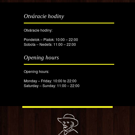
Otváracie hodiny
Otváracie hodiny:
Pondelok – Piatok: 10:00 – 22:00
Sobota – Nedeľa: 11:00 – 22:00
Opening hours
Opening hours:
Monday – Friday: 10:00 to 22:00
Saturday – Sunday: 11:00 – 22:00