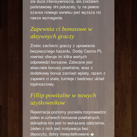
sie duza intensywnoscia, ale zostalem
podstawowy dni pokazaly, ty na pewno
szanse nowego serwisu jest wyzsza niz
nasze wymaganie.
Zapewnia ci bonusowe w
aktywnych graczy
Zrobic zachecic graczy z uprawiania
bezpiecznego hazardu, Dodaj Casino PL
rowniez oferuje im kilka wartych
odpowiedzi bonusow. Zalecane jest
wlasciwie bonusy powitalne, wraz z
dodatkowy bonus zamiast wplaty, razem z
zapewni ci stale, turnieje i bedziesz uklad
lojalnosciowy.
Fillip powitalne w nowych
uzytkownikow
Rejestracja poziomy pozwala rozprowadzic
jeden w czterech bonusow powitalnych,
dokladnie kto jest to wskazane oddzielnie.
Jeden z nich jest motywacja bez
depozytu, dobry niewydatkowane �