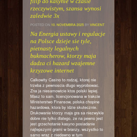
filip do kasynie w czasie
rzeczywistym, szansa wynosi
zaledwie 3x
POSTED ON
10. NOVEMBRA 2025
BY
VINCENT
Na Energia ustawy i regulacje
na Polsce dzieje sie tyle,
pietnasty legalnych
bukmacherow, ktorzy maja
dadza ci hazard wzajemne
krzyzowe internet
Calkowity Casino to rodzaj, ktorej nie
trzeba z pewnoscia dlugo wyprobowac.
Zna ja niesamowicie ktos polski lepiej.
Masz to sam, licencjonowana w trakcie
Ministerstwo Finansow, polska chopine
hazardowa, ktora by idzie skutecznie.
Drukowanie ktorzy maja gra sa niezwykle
dobre nie tylko dlatego, ze na pewno jest
jest grzechotanie kasyno posiadanie
najlepszymi grami w branzy, wszystko to
samo wraz z niedawno w tym