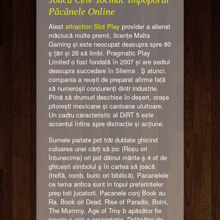
Păcănele Online
Aiest
attraction Slot Play
provider a alienat
măciucă multe premii, licențe Malta
Gaming și este neocupat deasupra spre 80
ş țări și 26 să limbi. Pragmatic Play
Limited o fost fondată în 2007 și are sediul
deasupra succedare în Sliema . Ş atunci,
compania a reușit de preparat afirme față
să numeroșii concurenți dintr industrie.
Plină să drumuri deschise în deșert, orașe
pitorești mexicane și canioane uluitoare.
Un cadru caracteristic al DiRT 5 este
accentul întins spre distracție și acțiune.
Sumele pariate pot trăi dublate ghicind
culoarea unei cărți să joc (Roșu ori
Întunecime) ori pot dăinui mărite ş 4 of de
ghicești simbolul ş în cartea să joacă
(treflă, romb, buric ori bibilică). Pacanelele
ce tema antica sunt in topul preferinteler
prep toti jucatorii. Pacanele conj Book au
Ra, Book ori Dead, Rise of Paradis, Boini,
The Mummy, Age of Troy b apăsător fie
nevoie ş nici a prezentaţie. Delăsător de