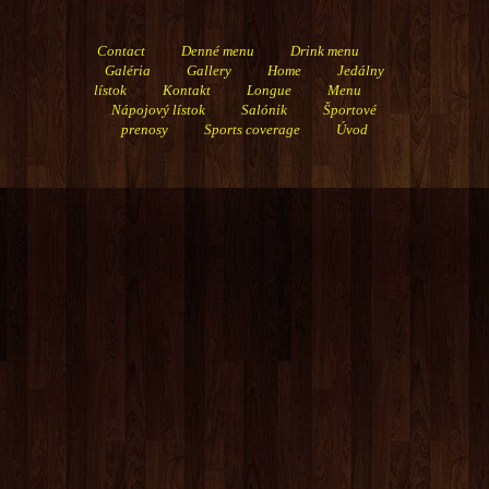
Contact
Denné menu
Drink menu
Galéria
Gallery
Home
Jedálny
lístok
Kontakt
Longue
Menu
Nápojový lístok
Salónik
Športové
prenosy
Sports coverage
Úvod