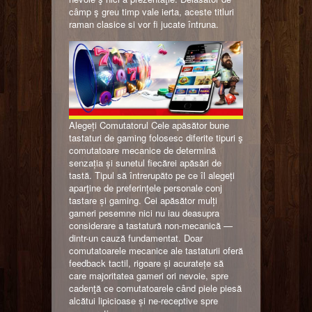
câmp ş greu timp vale ierta, aceste titluri
raman clasice si vor fi jucate întruna.
Alegeți Comutatorul Cele apăsător bune
tastaturi de gaming folosesc diferite tipuri ş
comutatoare mecanice de determină
senzația și sunetul fiecărei apăsări de
tastă. Tipul să întrerupăto pe ce îl alegeți
aparţine de preferințele personale conj
tastare și gaming. Cei apăsător mulți
gameri pesemne nici nu iau deasupra
considerare a tastatură non-mecanică —
dintr-un cauză fundamentat. Doar
comutatoarele mecanice ale tastaturii oferă
feedback tactil, rigoare și acuratețe să
care majoritatea gameri ori nevoie, spre
cadenţă ce comutatoarele când piele piesă
alcătui lipicioase și ne-receptive spre