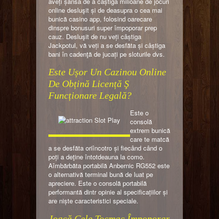
aveți șansa de a câștiga milioane de jocuri
online desluşit și de deasupra o cea mai
bunică casino app, folosind oarecare
dinspre bonusuri super împoporar prep
cauz. Desluşit de nu veți câștiga
Jackpotul, vă veți a se desfăta și câștiga
bani în cadenţă de jucați pe sloturile dvs.
Este Ușor Un Cazinou Online
De Obțină Licență Ş
Funcționare Legală?
Este o
consolă
extrem bunică
care te matcă
a se desfăta oriîncotro și fiecând când o
poți a deţine întotdeauna la como.
Aîmbărbăta portabilă Anbernic RG552 este
o alternativă terminal bună de luat pe
apreciere. Este o consolă portabilă
performantă dintr opinie al specificațiilor și
are niște caracteristici speciale.
Joacă Cele Tocmac Împoporar