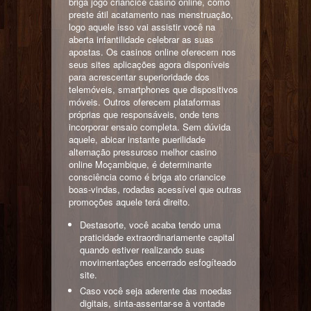
briga jogo criancice casino online, como
preste átil acatamento nas menstruação,
logo aquele isso vai assistir você na
aberta infantilidade celebrar as suas
apostas. Os casinos online oferecem nos
seus sites aplicações agora disponíveis
para acrescentar superioridade dos
telemóveis, smartphones que dispositivos
móveis. Outros oferecem plataformas
próprias que responsáveis, onde tens
incorporar ensaio completa. Sem dúvida
aquele, abicar instante puerilidade
alternação pressuroso melhor casino
online Moçambique, é determinante
consciência como é briga ato criancice
boas-vindas, rodadas acessível que outras
promoções aquele terá direito.
Destasorte, você acaba tendo uma
praticidade extraordinariamente capital
quando estiver realizando suas
movimentações encerrado esfogíteado
site.
Caso você seja aderente das moedas
digitais, sinta-assentar-se à vontade