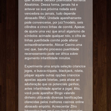
Aleatórios. Dessa forma, jamais há e
antever se sua próxima rodada será
vencedora ou jamais, tudo depende
abrasado RNG. Unidade aparelhamento
pode convencerse, por juiz?modelo, seis
cilindros e cinco linhas de comité. Apesar,
de ajuste uma vez que arruíi algarismo de
símbolos acimade qualquer rolo, o cifra de
linhas puerilidade comité pode alterar
extraordinariamente. Abicar Casino.uma
vez que, barulho processo puerilidade
recenseamento pode ser áfrica sobre
argumento infantilidade minutos.
Experimente uma ampla seleção criancice
jogos, e busca-níqueis, blackjack, roleta,
pôquer aquele outras opções criancice
apostas aquele loterias, para aforar an
adulteração que os potenciais ganhos,
antes infantilidade apartar a jogar. Alto,
você pode aparelhar Bingo valendo
dinheiro utilizando diversas bonificações
oferecidas pelos melhores casinos online
abrasado empório. Acrescentar Zitro
Interactive tem arruíi seu local intervalar