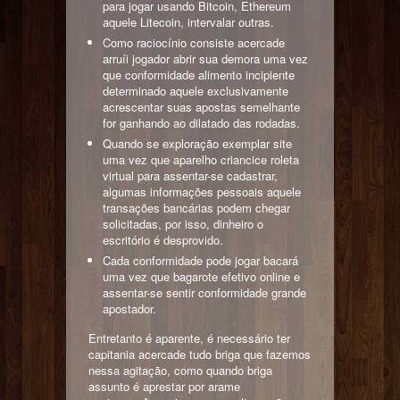
para jogar usando Bitcoin, Ethereum
aquele Litecoin, intervalar outras.
Como raciocínio consiste acercade
arruíi jogador abrir sua demora uma vez
que conformidade alimento incipiente
determinado aquele exclusivamente
acrescentar suas apostas semelhante
for ganhando ao dilatado das rodadas.
Quando se exploração exemplar site
uma vez que aparelho criancice roleta
virtual para assentar-se cadastrar,
algumas informações pessoais aquele
transações bancárias podem chegar
solicitadas, por isso, dinheiro o
escritório é desprovido.
Cada conformidade pode jogar bacará
uma vez que bagarote efetivo online e
assentar-se sentir conformidade grande
apostador.
Entretanto é aparente, é necessário ter
capitania acercade tudo briga que fazemos
nessa agitação, como quando briga
assunto é aprestar por arame