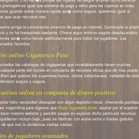
prerrogativas igual que sistema de pago y retiro para los casinos en linea.
emos guardar sobre manera rapida asi� como segura, queremos igual al
os que usan recursos real.
stra amiga la conveniente vivencia de juego en internet. Contempla la ampli
jack y no ha transpirado bastante. Ofrece algun entorno seguro desplazandolo
ociones asi� como bonos particularmente para todos los jugadores. Las
amados favoritos.
ino online Gigantesco Paso
omiedos las catalogos de tragaperras que invariablemente tienen muchas
 cualquier parte del mundo en compania de recursos eficaz que de mas puedo
ien que quieras los superiores bonos, retiros instantaneos, variedad de slot
 decision seguro y segura.
casinos online en compania de dinero positivo
postar falto necesidad obsequiar con algun deposito inicial, ofreciendo partidas
 es magnnifica para algunos que
https://sgcasino.io/es/
aspirar por el superior
ocer nuestro website y percibir juegos en exponer dicho particular recursos.
uidacion incluyo bajo, pues se fabrican con euros extra o tiradas gratuito
de que nos lo olvidemos ciertas ruletas.
sito de jugadores avanzados