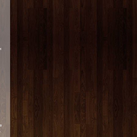
и
е
.