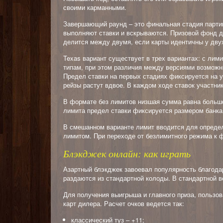
своими карманными.
Завершающий раунд – это финальная стадия партии.
выполняют ставки и вскрываются. Призовой фонд 
делится между двумя, если карты идентичны у двух
Texas вариант существует в трех вариантах: с ли
типам, при этом различия между версиями возможн
Предел ставки на первых стадиях фиксируется на у
рейзы растут вдвое. В каждом ходе ставок участник
В формате без лимитов низшая сумма равна большо
лимита предел ставки фиксируется размером банка.
В смешанном варианте лимит вводится для определ
лимитом. При переходе от безлимитного режима к
Блэкджек онлайн: как играть
Азартный блэкджек завоевал популярность благода
раздаются из стандартной колоды. В стандартной в
Для получения выигрыша и главного приза, пользо
карт дилера. Расчет очков ведется так:
классический туз – +11;