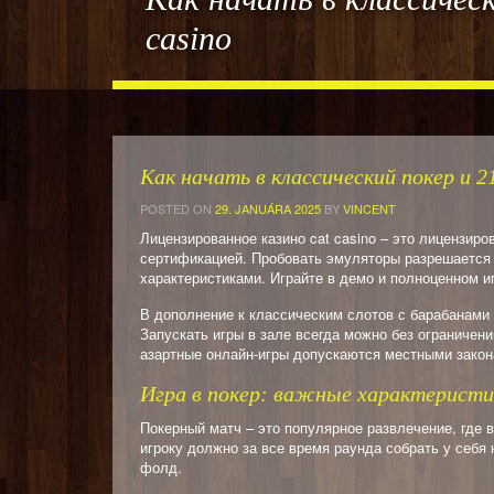
casino
Как начать в классический покер и 21
POSTED ON
29. JANUÁRA 2025
BY
VINCENT
Лицензированное казино cat casino – это лицензиро
сертификацией. Пробовать эмуляторы разрешается
характеристиками. Играйте в демо и полноценном 
В дополнение к классическим слотов с барабанами
Запускать игры в зале всегда можно без ограничений
азартные онлайн-игры допускаются местными закон
Игра в покер: важные характеристи
Покерный матч – это популярное развлечение, где 
игроку должно за все время раунда собрать у себя
фолд.