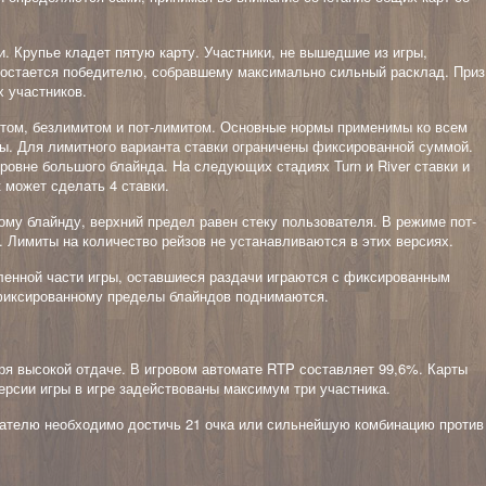
 Крупье кладет пятую карту. Участники, не вышедшие из игры,
достается победителю, собравшему максимально сильный расклад. Приз
 участников.
митом, безлимитом и пот-лимитом. Основные нормы применимы ко всем
ы. Для лимитного варианта ставки ограничены фиксированной суммой.
ровне большого блайнда. На следующих стадиях Turn и River ставки и
 может сделать 4 ставки.
му блайнду, верхний предел равен стеку пользователя. В режиме пот-
 Лимиты на количество рейзов не устанавливаются в этих версиях.
енной части игры, оставшиеся раздачи играются с фиксированным
 фиксированному пределы блайндов поднимаются.
ря высокой отдаче. В игровом автомате RTP составляет 99,6%. Карты
ерсии игры в игре задействованы максимум три участника.
вателю необходимо достичь 21 очка или сильнейшую комбинацию против