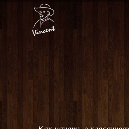
Как начать в классическ