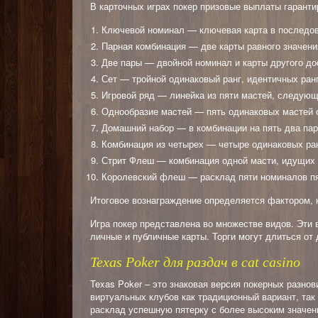
В карточных играх покер призовые выплаты гаранти
Ключевой номинал — ключевая карта в последов
Парная комбинация — две карты равного значени
Две пары — двойной номинал и карты другого до
Сет — тройной одинаковый ранг, идентичных ран
Игровой ряд — линейка из пяти мастей, следующ
Однообразие мастей — пять одинаковых мастей 
Домашний набор — в комбинации на пять два парн
Комбинация из четырех — четыре одинаковых ранг
Стрит Флеш — комбинация одной масти, идущих 
Королевский флеш — расклад пяти номиналов пя
Итоговое вознаграждение определяется фактором, к
Игра покер представлена во множестве видов. Эти
личные и публичные карты. Торги могут длиться от 
Texas Poker для раздач в cat casino
Texas Poker – это знаковая версия покерных разно
виртуальных клубов как традиционный вариант, так
расклад успешную пятерку с более высоким значени