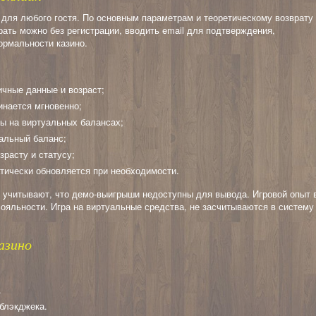
 для любого гостя. По основным параметрам и теоретическому возврату
ать можно без регистрации, вводить email для подтверждения,
ормальности казино.
чные данные и возраст;
инается мгновенно;
ы на виртуальных балансах;
еальный баланс;
зрасту и статусу;
тически обновляется при необходимости.
, учитывают, что демо-выигрыши недоступны для вывода. Игровой опыт 
лояльности. Игра на виртуальные средства, не засчитываются в систему
азино
.
 блэкджека.