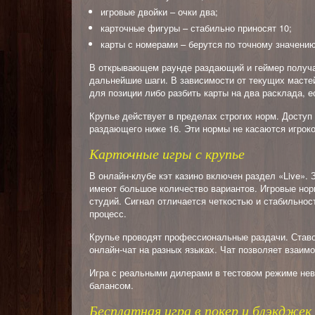
игровые двойки – очки два;
карточные фигуры – стабильно приносят 10;
карты с номерами – берутся по точному значению
В открывающем раунде раздающий и геймер получаю
дальнейшие шаги. В зависимости от текущих мастей
для позиции либо разбить карты на два расклада, 
Крупье действует в пределах строгих норм. Доступ
раздающего ниже 16. Эти нормы не касаются игроко
Карточные игры с крупье
В онлайн-клубе кэт казино включен раздел «Live».
имеют большое количество вариантов. Игровые нор
студий. Сигнал отличается четкостью и стабильнос
процесс.
Крупье проводят профессиональные раздачи. Став
онлайн-чат на разных языках. Чат позволяет взаим
Игра с реальными дилерами в тестовом режиме нев
балансом.
Бесплатная игра в покер и блэкджек