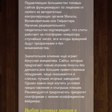
Подавляющее большинство топовых
сайтов функционируют по лицензии от
любого из авторитетных
контролирующих органов Мальты,
Великобритании или Гибралтара.
Наличие разрешительного
свидетельства подтверждает, что слоты
работают на платформе генератора
случайных чисел, все исходы вращений
будут прозрачными и без
мошенничества.
Значительное влияние ещё играет
бонусная инициатива. Сайты, которые
предлагают новым игрокам бонусы без
депозита или большие приветственные
поощрения, чаще оказываются в
списках лучших игорных заведений.
Однако важно ещё изучить условия
предоставления и отыгрыша плюшек.
Рекомендуется предпочитать приоритет
платформам с низким коэффициентом
вейджера.
Выбор игровых машин в