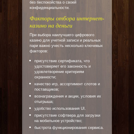
без беспокойства о своей
конфиденциальности.
Факторы отбора интернет-
казино на деньги
При выбора наилучшего цифрового
казино для учетной записи и реальных
пари важно учесть несколько ключевых
факторов:
присутствие сертификата, что
удостоверяет его законность и
удовлетворение критериям
охранности;
качество игр, ассортимент слотов и
поставщиков;
вознаграждения и акции, условия их
отыгрыша;
удобство использования UI.
присутствие софтвера для загрузки
на мобильное устройство;
быстрота функционирования сервиса.