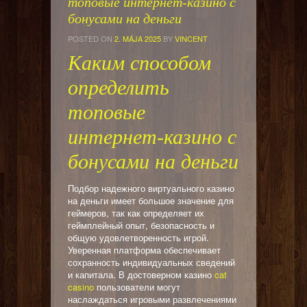
топовые интернет-казино с
бонусами на деньги
POSTED ON
2. MÁJA 2025
BY
VINCENT
Каким способом
определить
топовые
интернет-казино с
бонусами на деньги
Подбор надежного виртуального казино
на деньги имеет большое значение для
геймеров, так как определяет их
геймплейный опыт, безопасность и
общую удовлетворенность игрой.
Уверенная платформа обеспечивает
сохранность индивидуальных сведений
и капитала. В достоверном казино
cat
casino
пользователи могут
наслаждаться игровыми развлечениями