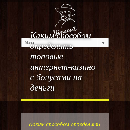
Каким способом
определить
топовые
интернет-казино
с бонусами на
деньги
Каким способом определить