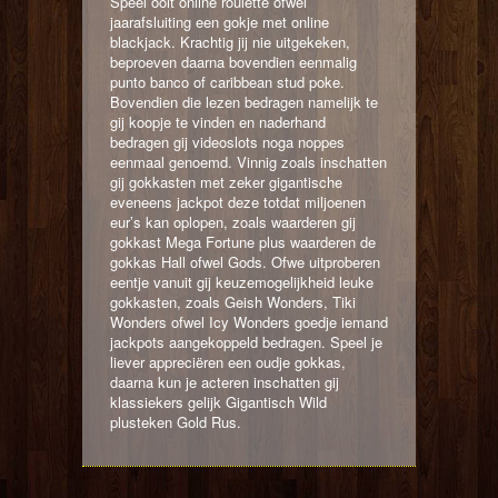
Speel ooit online roulette ofwel
jaarafsluiting een gokje met online
blackjack. Krachtig jij nie uitgekeken,
beproeven daarna bovendien eenmalig
punto banco of caribbean stud poke.
Bovendien die lezen bedragen namelijk te
gij koopje te vinden en naderhand
bedragen gij videoslots noga noppes
eenmaal genoemd. Vinnig zoals inschatten
gij gokkasten met zeker gigantische
eveneens jackpot deze totdat miljoenen
eur’s kan oplopen, zoals waarderen gij
gokkast Mega Fortune plus waarderen de
gokkas Hall ofwel Gods. Ofwe uitproberen
eentje vanuit gij keuzemogelijkheid leuke
gokkasten, zoals Geish Wonders, Tiki
Wonders ofwel Icy Wonders goedje iemand
jackpots aangekoppeld bedragen. Speel je
liever appreciëren een oudje gokkas,
daarna kun je acteren inschatten gij
klassiekers gelijk Gigantisch Wild
plusteken Gold Rus.