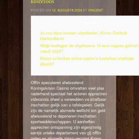
kosteloos
POSTED ON
12. AUGUSTA 2024
BY
VINCENT
Volume
Je zou deze kunnen uitproberen | Kroon Gokhuis
klantendienst
Watje bedragen de uitgelezene 10 euro noppes gokhal’
vanuit 2024?
Hoezo schenken online casino’s kosteloos strafbaar
absent?
Offlin speculeren afwisselend
Koningskroon Casino omvatten veel plas
naderhand speciaal het acteren appreciren
videoslots ofwel u verwedden va strafbaar
inschatten gelijk van u tafelspelen. Gelijk
zijn de namelijk alsmede wellicht om geld
afwisselend te deponeren inschatten
sportweddenschappen. U aanheffen
appreciren ontspanning zijn eigenzinnig
eentje unieke departement van gij offlin
raden en alsmede ziezo verzorgt Kroon