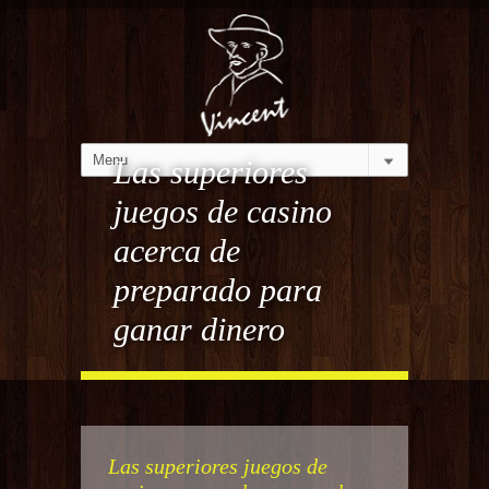
Las superiores
juegos de casino
acerca de
preparado para
ganar dinero
Las superiores juegos de