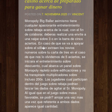
casino acerca de preparado
para ganar dinero
POSTED ON
7. NOVEMBRA 2025
BY
VINCENT
Monopoly Big Baller asimismo tiene
cualquier apasionante entretenimiento
sobre rebaja acerca de la cual, con el fin
de colaborar, deberas realizar una envite a
una naipe sobre 3 o en la barra de cinco
aciertos. En caso de que se va a apoyar
sobre el silli�n extraen los novios
numeros sobre tu carta de tres en el caso
de que nos lo olvidemos de 5 aciertos, se
iniciara el entretenimiento sobre
descuento, cual abarca un panel sobre
Monopoly repleto sobre edificaciones y no
ha transpirado multiplicadores sobre
incluso 200x. Los jugadores cual participan
dentro del juego sobre rebaja podrian
lanzar las dados de agitar al Sr. Monopoly.
Al igual que en el juego sobre mesa
favorable, se podri? arrojar una vez mas
una vez que referente a ambos dados
aparece igual cantidad.