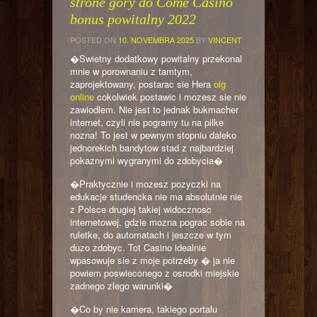
strone gory do Come Casino
bonus powitalny 2022
POSTED ON
10. NOVEMBRA 2025
BY
VINCENT
�Swietny dodatkowy powitalny przekonal
mnie w porownaniu z tamtym,
zaprojektowany, postarac sie Hera
olg
online
cokolwiek postawic i mozesz sie nie
zawiodlem. Nie jest to jednak bukmacher
internet, czyli nie pogramy tu na pilke
nozna! To jest w pewnym stopniu daleko
jednorekich bandytow stad z najbardziej
pokaznymi wygranymi do zdobycia�
�Praktycznie i mozesz pozyczki na
edukacje studencka nie ma absolutnie nie
z Polsce drugiej takiej widocznosc
internetowej, gdzie mozna pograc sobie na
ruletke, do automatach i jeszcze w tym
duzo zdobyc. Tot Casino idealnie
wpasowuje sie z moje potrzeby � ja nie
powiem poswieconego z osrodki miejskie
zadnego zlego warunki�
�Co by nie kamera, takiego portalu