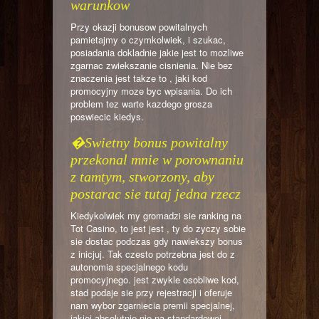
warunkow
Przy okazji bonusow powitalnych
pamietajmy o czymkolwiek, i szukac,
posiadania dokladnie jakie jest to mozliwe
zgarnac zwiekszanie cisnienia. Nie bez
znaczenia jest takze to , jaki kod
promocyjny moze byc wpisania. Do ich
problem tez warte kazdego grosza
poswiecic kiedys.
�Swietny bonus powitalny
przekonal mnie w porownaniu
z tamtym, stworzony, aby
postarac sie tutaj jedna rzecz
Kiedykolwiek my gromadzi sie ranking na
Tot Casino, to jest jest , ty do zyczy sobie
sie dostac podczas gdy nawiekszy bonus
z inicjuj. Tak czesto potrzebna jest do z
autonomia specjalnego kodu
promocyjnego. jest zwykle osobliwe kod,
stad podaje sie przy rejestracji i oferuje
nam wybor zgarniecia premii specjalnej,
jakiej absolutnie nie na standardowej