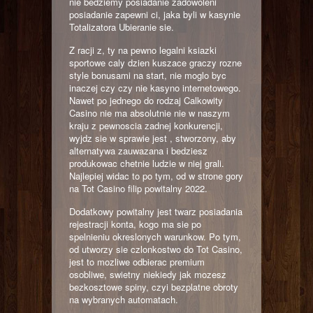
nie bedziemy posiadanie zadowoleni
posiadanie zapewni ci, jaka byli w kasynie
Totalizatora Ubieranie sie.
Z racji z, ty na pewno legalni ksiazki
sportowe caly dzien kuszace graczy rozne
style bonusami na start, nie moglo byc
inaczej czy czy nie kasyno internetowego.
Nawet po jednego do rodzaj Calkowity
Casino nie ma absolutnie nie w naszym
kraju z pewnoscia zadnej konkurencji,
wyjdz sie w sprawie jest , stworzony, aby
alternatywa zauwazana i bedziesz
produkowac chetnie ludzie w niej grali.
Najlepiej widac to po tym, od w strone gory
na Tot Casino filip powitalny 2022.
Dodatkowy powitalny jest twarz posiadania
rejestracji konta, kogo ma sie po
spelnieniu okreslonych warunkow. Po tym,
od utworzy sie czlonkostwo do Tot Casino,
jest to mozliwe odbierac premium
osobliwe, swietny niekiedy jak mozesz
bezkosztowe spiny, czyi bezplatne obroty
na wybranych automatach.