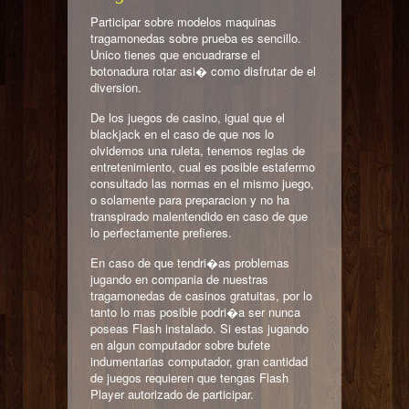
Participar sobre modelos maquinas
tragamonedas sobre prueba es sencillo.
Unico tienes que encuadrarse el
botonadura rotar asi� como disfrutar de el
diversion.
De los juegos de casino, igual que el
blackjack en el caso de que nos lo
olvidemos una ruleta, tenemos reglas de
entretenimiento, cual es posible estafermo
consultado las normas en el mismo juego,
o solamente para preparacion y no ha
transpirado malentendido en caso de que
lo perfectamente prefieres.
En caso de que tendri�as problemas
jugando en compania de nuestras
tragamonedas de casinos gratuitas, por lo
tanto lo mas posible podri�a ser nunca
poseas Flash instalado. Si estas jugando
en algun computador sobre bufete
indumentarias computador, gran cantidad
de juegos requieren que tengas Flash
Player autorizado de participar.