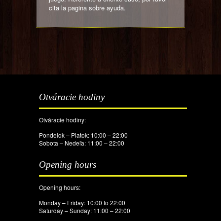
cita la pagina sobre ayuda.
Otváracie hodiny
Otváracie hodiny:
Pondelok – Piatok: 10:00 – 22:00
Sobota – Nedeľa: 11:00 – 22:00
Opening hours
Opening hours:
Monday – Friday: 10:00 to 22:00
Saturday – Sunday: 11:00 – 22:00