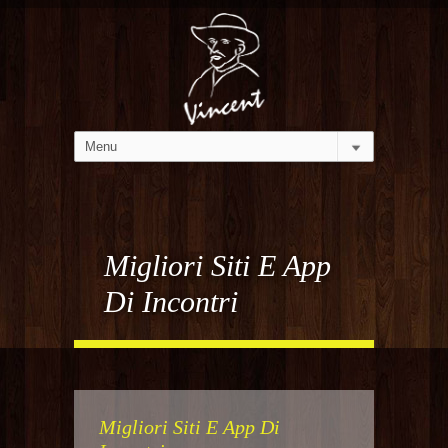
Migliori Siti E App
Di Incontri
Migliori Siti E App Di