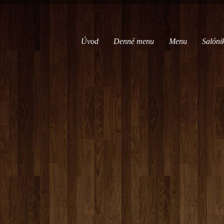
Úvod
Denné menu
Menu
Salóni