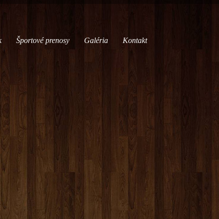
k
Športové prenosy
Galéria
Kontakt