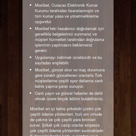
Mostbet, Curacao Elektronik Kumar
Kurumu tarafından lisanslanmıştır ve
tüm kumar yasa ve yönetmeliklerine
uygundur.
Mostbet’teki hesabınızı doğrulamak için
genellikle belgelerinizi sunmanız ve
müşteri hizmetleri tarafından doğrulama
işleminin yapılmasını beklemeniz
gerekir.
Uygulamayı indirmek ücretsizdir ve bu
sayfadan erişilebilir.
Mostbet, güncel skor ve maç durumuna
göre sürekli güncellenen oranlarla Türk
müşterilerine çeşitli spor dallarına canlı
bahis yapma şansı sunuyor.
Canlı yayın ve güncel haberler de dahil
olmak üzere birçok bölüm bulabilirsiniz.
Mostbet en iyi bahis şirketidir çünkü çok
çeşitli ödeme yöntemleri, hızlı em virtude
de çekme ve çok çeşitli para birimleri
sunar. Şirket çok cazip oranlar empieza
çok çeşitli ödeme yöntemleri sunmaktadır.
Kullanıcılar banka kartı, e-cüzdan veya