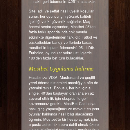
nakit geri ödemenin %25’ini alacaktır.
Site, adil ve şeffaf nasıl üyelik koşulları
sunar, her oyuncu için yüksek kaliteli
işbirliği ve iki güvenlik sağlarlar. Maç
öncesi seçim açısından, Mostbet 25’ten
fazla farklı spor dalında çok sayıda
etkinlikte diğerlerinden farklıdır. Futbol ve
basketboldan bandy ve florbola kadar,
mostbet’in toplam ödemesi% 95. 11’dir.
Futbolda, oyuncular sobre üst liglerde
180’den fazla bet türü bulacaklar.
Mostbet Uygulama İndirme
Hesabınıza VISA, Mastercard ve çeşitli
yerel ödeme sistemleri aracılığıyla afin de
yatırabilirsiniz. Bonusu, her biri için a
single. 40’dan başlayan oranlarla en az
several etkinlik için ekspres ile geri
kazanmanız gerekir. MostBet Casino’ya
nasıl giriş yapacağınızı ve mevcut en yeni
oyunlar hakkında nasıl bilgi alacağınızı
öğrenin. Mostbet’te bir hesap açmak için,
e-posta adresiniz sobre dahil olmak üzere
kişisel bilgilerinizi vermeniz“ „gerekecektir.