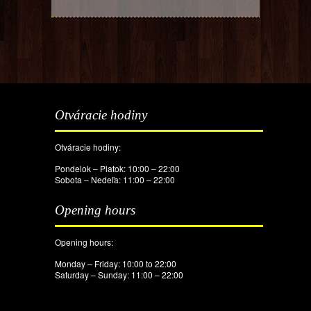
Otváracie hodiny
Otváracie hodiny:
Pondelok – Piatok: 10:00 – 22:00
Sobota – Nedeľa: 11:00 – 22:00
Opening hours
Opening hours:
Monday – Friday: 10:00 to 22:00
Saturday – Sunday: 11:00 – 22:00