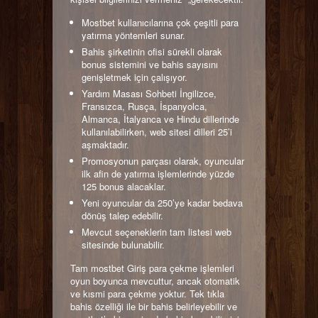
Mostbet kullanıcılarına çok çeşitli para
yatırma yöntemleri sunar.
Bahis şirketinin ofisi sürekli olarak
bonus sistemini ve bahis sayısını
genişletmek için çalışıyor.
Yardım Masası Sohbeti İngilizce,
Fransızca, Rusça, İspanyolca,
Almanca, İtalyanca ve Hindu dillerinde
kullanılabilirken, web sitesi dilleri 25’i
aşmaktadır.
Promosyonun parçası olarak, oyuncular
ilk afin de yatırma işlemlerinde yüzde
125 bonus alacaklar.
Yeni oyuncular da 250’ye kadar bedava
dönüş talep edebilir.
Mevcut seçeneklerin tam listesi web
sitesinde bulunabilir.
Tam mostbet Giriş para çekme işlemleri
oyun boyunca mevcuttur, ancak otomatik
ve kısmi para çekme yoktur. Tek tıkla
bahis özelliği ile bir bahis belirleyebilir ve