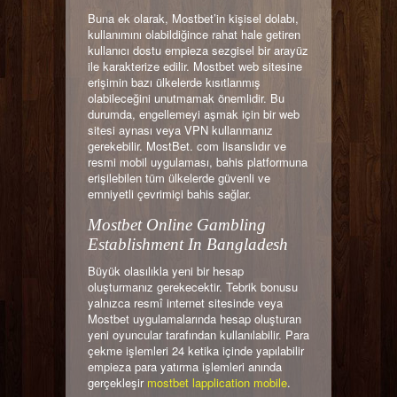
Buna ek olarak, Mostbet’in kişisel dolabı,
kullanımını olabildiğince rahat hale getiren
kullanıcı dostu empieza sezgisel bir arayüz
ile karakterize edilir. Mostbet web sitesine
erişimin bazı ülkelerde kısıtlanmış
olabileceğini unutmamak önemlidir. Bu
durumda, engellemeyi aşmak için bir web
sitesi aynası veya VPN kullanmanız
gerekebilir. MostBet. com lisanslıdır ve
resmi mobil uygulaması, bahis platformuna
erişilebilen tüm ülkelerde güvenli ve
emniyetli çevrimiçi bahis sağlar.
Mostbet Online Gambling
Establishment In Bangladesh
Büyük olasılıkla yeni bir hesap
oluşturmanız gerekecektir. Tebrik bonusu
yalnızca resmî internet sitesinde veya
Mostbet uygulamalarında hesap oluşturan
yeni oyuncular tarafından kullanılabilir. Para
çekme işlemleri 24 ketika içinde yapılabilir
empieza para yatırma işlemleri anında
gerçekleşir
mostbet lapplication mobile
.