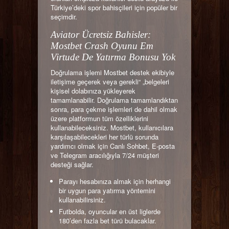
Türkiye’deki spor bahisçileri için popüler bir
seçimdir.
Aviator Ücretsiz Bahisler:
Mostbet Crash Oyunu Em
Virtude De Yatırma Bonusu Yok
Doğrulama işlemi Mostbet destek ekibiyle
iletişime geçerek veya gerekli“ „belgeleri
kişisel dolabınıza yükleyerek
tamamlanabilir. Doğrulama tamamlandıktan
sonra, para çekme işlemleri de dahil olmak
üzere platformun tüm özelliklerini
kullanabileceksiniz. Mostbet, kullanıcılara
karşılaşabilecekleri her türlü sorunda
yardımcı olmak için Canlı Sohbet, E-posta
ve Telegram aracılığıyla 7/24 müşteri
desteği sağlar.
Parayı hesabınıza almak için herhangi
bir uygun para yatırma yöntemini
kullanabilirsiniz.
Futbolda, oyuncular en üst liglerde
180’den fazla bet türü bulacaklar.