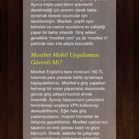
Ayrıca kripto para birimi işlemlerini
desteklediği için anonim olarak bahis
oynamak isteyen oyuncular için
tasarlanmıştır. Mostbet, çeşitli spor
bahisleri ve casino oyunlarına ev sahipliği
yapan bir bahis sitesidir. Giriş adresi,
genellikle “mostbet com” ya da “mostbet tr”
şeklinde olan site adıyla bulunabilir.
Mostbet Mobil Uygulaması
Güvenli Mi?
Mostbet English’e bare minimum 160 TL
tutarında para yatırarak bahis oynamaya
başlayabilirsiniz. Mostbet’e giriş yaparken
herhangi bir sorun yaşamanız durumunda,
güncel giriş adresini kontrol etmek
önemlidir. Ayrıca, tarayıcınızın çerezlerini
temizlemeyi empieza VPN kullanmayı
deneyebilirsiniz. Eğer hala giriş
yapamıyorsanız, müşteri hizmetleri ile
iletişime geçebilirsiniz. Mostbet casino’nun
tasarımı ve renk şeması basit ve göze
batmıyor. Sitede, website ile çalışmayı
zorlaştırabilecek müdahaleci reklamlar,