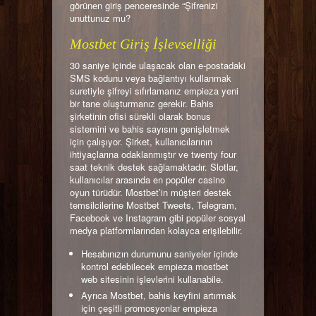
görünen giriş penceresinde “Şifrenizi
unuttunuz mu?
Mostbet Giriş İşlevselliği
30 saniye içinde ulaşacak olan e-postadaki
SMS kodunu veya bağlantıyı kullanmak
suretiyle şifreyi sıfırlamanız empieza yeni
bir tane oluşturmanız gerekir. Bahis
şirketinin ofisi sürekli olarak bonus
sistemini ve bahis sayısını genişletmek
için çalışıyor. Şirket, kullanıcılarının
ihtiyaçlarına odaklanmıştır ve twenty four
saat teknik destek sağlamaktadır. Slotlar,
kullanıcılar arasında en popüler casino
oyun türüdür. Mostbet’in müşteri destek
temsilcilerine Mostbet Tweets, Telegram,
Facebook ve Instagram gibi popüler sosyal
medya platformlarından kolayca erişilebilir.
Hesabınızın durumunu saniyeler içinde
kontrol edebilecek empieza mostbet
web sitesinin işlevlerini kullanabile.
Ayrıca Mostbet, bahis keyfini artırmak
için çeşitli promosyonlar empieza