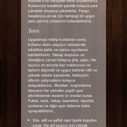
mostbet’e bir saniyede bahis koyabilirsiniz.
Kullanıcılar istedikleri şekilde kolayca para
yatırabilir empieza çekebilirler. Parayı
hesabınıza almak için herhangi bir uygun
para yatırma yöntemini kullanabilirsiniz.
Tenis
Uygulamayı indirip kurduktan sonra,
kullanıcı dostu arayüzü neticesinde
rahatlıkla bahis ve casino oyunlarına
katılabilirsiniz. Hesap oluşturun ve
istediğiniz zaman kolayca giriş yapın. Her
oyuncu en arizona kez makbuzunu ve
bahsini düşündü ve uygun bahisler x60 ve
yüksek oranlar sayesinde, bahisçinin
ofisinin çalışmalarını kolayca
anlayabilirsiniz. Mostbet, müşterilerine
dünyanın her yerinden çeşitli spor
etkinliklerinde durante iyi oranları sunar.
Futbol, tenis, hokey, basketbol, beyzbol,
container ve diğer spor dallarına bahis
oynayabilirsiniz.
Site, adil ve şeffaf nasıl üyelik koşulları
sunar, the girl oyuncu için yüksek