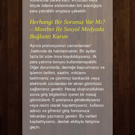
birçok ödeme sisteminden biri aracılığıyla
para yatırabilir empieza çekebilir.
Herhangi Bir Sorunuz Var Mı?
– Mostbet Ile Sosyal Medyada
Bağlantı Kurun
Ayrıca promosyonun zamanlaması“
„hakkında da hatırlanmalıdır. Bir aydan
fazla bir süre önce kaydolduysanız, ilk
para yatırma bonusu kullanılamayabilir.
Diğer durumlarda, desteğe başvurmanız ve
işlemin tarihini, saatini, miktarını
belirtmeniz ve çevrimiçi bankacılık veya
elektronik cüzdandan bir ekran görüntüsü
sağlamanız gerekir. Hesap oluşturulduktan
sonra giriş bilgilerinizi içeren bir mesaj
görüntülenir. E-postanıza gönderdiyseniz
veya resim olarak kaydettiyseniz, kullanıcı
adınızı ve şifrenizi giriş formunuza
tekrardan yazmanız gerekir. Bu verileri
kaybettiyseniz, destek ekibiyle iletişime
geçin.