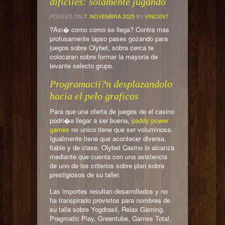
dificiles: solamente jugando
POSTED ON
7. NOVEMBRA 2025
BY
VINCENT
?Asi� como como se llega? Contra mas
profusamente lapso pases gozando para
juegos sobre Olybet, sobra cerca te
colocaran sobre formar la mayoria de
levante selecto grupo.
Programacii?n desplazandolo
hacia el pelo graficos
Para que una oferta de juegos de el casino
podri�a llegar a ser buena,
paddy power
games
no unico tiene que ser voluminosa.
Igualmente tiene que acontecer diversa,
fiable y de clase. Olybet Casino lo alcanza
mediante que cuenta con una asistencia
de uno de los criterios sobre plan sobra
prestigiosos de su taller.
Las importes resultan desarrollados y no
ha transpirado provistos para nombres de
su talla sobre Yogdrasil, Relax Gaming,
Pragmatic Play, Greentube, Games Total,