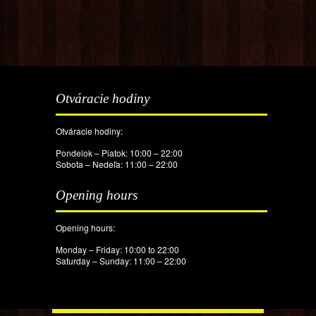
Otváracie hodiny
Otváracie hodiny:
Pondelok – Piatok: 10:00 – 22:00
Sobota – Nedeľa: 11:00 – 22:00
Opening hours
Opening hours:
Monday – Friday: 10:00 to 22:00
Saturday – Sunday: 11:00 – 22:00