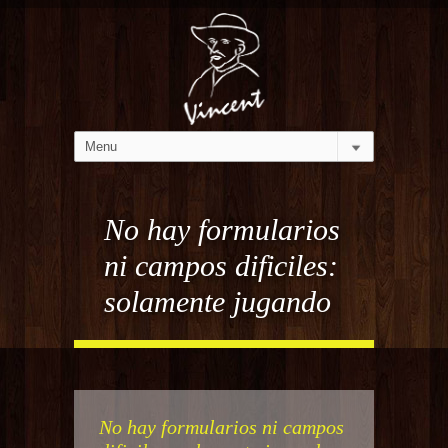
No hay formularios
ni campos dificiles:
solamente jugando
No hay formularios ni campos