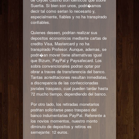
Suertia. Si bien son unos, podri�amos
decir tal como serian lo necesario y,
especialmente, fiables y no ha transpirado
confiables.
Quienes deseen, podrian realizar sus
depositos economicos mediante cartas de
credito Visa, Mastercard y no ha
transpirado Profesor. Aunque, ademas, se
podri�an mover tiene alternativas igual
que Bizum, PayPal y Paysafecard. Los
sobra convencionales podran optar por
obrar a traves de transferencia del banco.
Tantas acreditaciones resultan inmediatas,
a discrepancia de las confeccionadas
joviales traspaso, cual pueden tardar hasta
72 mucho tiempo, dependiendo del banco.
Por otro lado, los retiradas monetarios
podrian solicitarse paso traspaso del
banco indumentarias PayPal. Referente a
los novios momentos, nuestro monto
diminuto de depositos y retiros es
semejante: 12 euros.