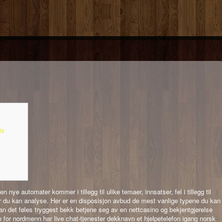
is
 nye automater kommer i tillegg til ulike temaer, innsatser, fel i tillegg til
er du kan analyse. Her er en disposisjon avbud de mest vanlige typene du kan
n det føles tryggest bekk betjene seg av en nettcasino og bekjentgjørelse
for nordmenn har live chat-tjenester dekknavn et hjelpetelefon igang norsk