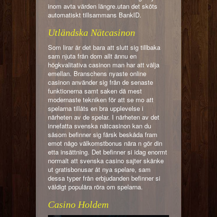
inom avta värden längre.utan det sköts
automatiskt tillsammans BankID.
Utländska Nätcasinon
Som lirar är det bara att slutt sig tillbaka
sam njuta från dom allt ännu en
högkvalitativa casinon man har att välja
emellan. Branschens nyaste online
casinon använder sig från de senaste
funktionerna samt saken dä mest
modernaste tekniken för att se mo att
spelarna tillåts en bra upplevelse i
närheten av de spelar. I närheten av det
innefatta svenska nätcasinon kan du
såsom befinner sig färsk beskåda fram
emot någo välkomstbonus nära n gör din
etta insättning. Det befinner si idag enormt
normalt att svenska casino sajter skänke
ut gratisbonusar åt nya spelare, sam
dessa typer från erbjudanden befinner si
väldigt populära röra om spelarna.
Casino Holdem