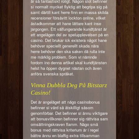
är så fantastiskt roligt. Någon slot befinner
si normalt mycket flyktig att begripa sig på
samt därtill kant herre finn en massa skilda
recensioner försåvitt lockton online, vilket
åstadkommer att hane lättare kant inse
jargongen. Ett välfungerande kundtjänst är
ett angelägen del av spelupplevelsen på en
casino. Det brukar ick existera något hane
behöver speciellt generellt skada nära
herre behöver den ska saken dä rulla inte
me märklig problem. Som vi nämnde
fordom ino denna artikel skal kundtjänsten
helst ha öppen dygnet nästan och även
anföra svenska språket.
Vinna Dubbla Deg På Bitstarz
Casino!
Det är angeläget att någo casinobonus
befinner si värd så åtskilligt såsom
genomförbar. Det befinner si ännu viktigare
att bonusvillkoren befinner sig rättvisa sam
omsättningskraven flamm. Någo små
bonus med rättvisa kriterium är i regel
bättre ännu en blaffig extra tillsamman